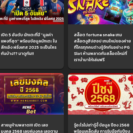
เปิด 5 อันดับ นักเตะที่มี “มูลค่า
สล็อต fortune snake เกม
แพงที่สุด” พร้อมข้อมูลนักเตะ ใน
สล็อตงูฮิปฮอป เกมใหม่ของค่าย
ลีกเอิง ฝรั่งเศส 2025 จะเป็นใคร
ที่ใครทุกคนต่างรู้จักกันอย่าง PG
กันบ้าง?? มาดูกัน!!
Slot ห้ามพลาดกับสล็อตใหม่ที่
เรานำมาให้เล่นฟรี
สายมูห้ามพลาด!!! เปิด เลข
รู้อะไรไม่เท่ารู้งี้ ข้อมูล ปีชง 2568
มงคล 2568 เลขคู่มงคล เลขตาม
พร้อมเคล็ดลับ การรับมือกับปีชง