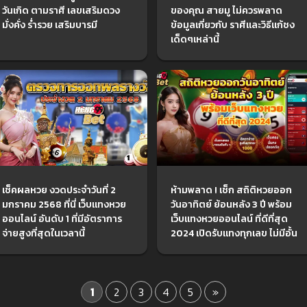
วันเกิด ตามราศี เลขเสริมดวง
ของคุณ สายมู ไม่ควรพลาด
มั่งคั่ง ร่ำรวย เสริมบารมี
ข้อมูลเกี่ยวกับ ราศีและวิธีแก้ชง
เด็ดๆเหล่านี้
เช็คผลหวย งวดประจำวันที่ 2
ห้ามพลาด ! เช็ก สถิติหวยออก
มกราคม 2568 ที่นี่ เว็บแทงหวย
วันอาทิตย์ ย้อนหลัง 3 ปี พร้อม
ออนไลน์ อันดับ 1 ที่มีอัตราการ
เว็บแทงหวยออนไลน์ ที่ดีที่สุด
จ่ายสูงที่สุดในเวลานี้
2024 เปิดรับแทงทุกเลข ไม่มีอั้น
1
2
3
4
5
»