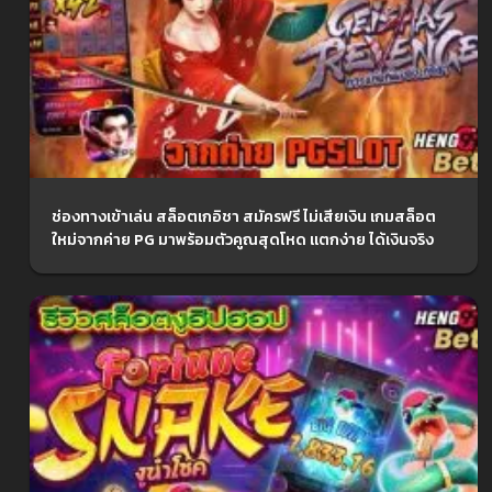
ช่องทางเข้าเล่น สล็อตเกอิชา สมัครฟรี ไม่เสียเงิน เกมสล็อต
ใหม่จากค่าย PG มาพร้อมตัวคูณสุดโหด แตกง่าย ได้เงินจริง