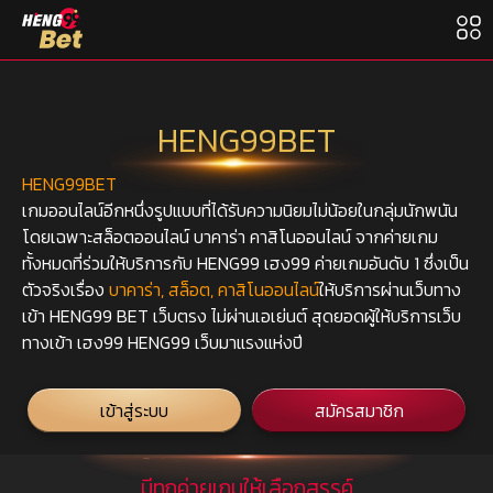
HENG99BET
HENG99BET
เกมออนไลน์อีกหนึ่งรูปแบบที่ได้รับความนิยมไม่น้อยในกลุ่มนักพนัน
โดยเฉพาะสล็อตออนไลน์ บาคาร่า คาสิโนออนไลน์ จากค่ายเกม
ทั้งหมดที่ร่วมให้บริการกับ HENG99 เฮง99 ค่ายเกมอันดับ 1 ซึ่งเป็น
ตัวจริงเรื่อง
บาคาร่า
,
สล็อต
,
คาสิโนออนไลน์
ให้บริการผ่านเว็บทาง
เข้า HENG99 BET เว็บตรง ไม่ผ่านเอเย่นต์ สุดยอดผู้ให้บริการเว็บ
ทางเข้า เฮง99 HENG99 เว็บมาแรงแห่งปี
เข้าสู่ระบบ
สมัครสมาชิก
มีทุกค่ายเกมให้เลือกสรรค์