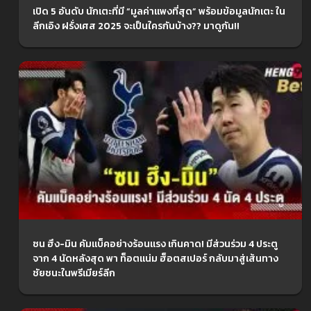
เปิด 5 อันดับ นักเตะที่มี “มูลค่าแพงที่สุด” พร้อมข้อมูลนักเตะ ใน
ลีกเอิง ฝรั่งเศส 2025 จะเป็นใครกันบ้าง?? มาดูกัน!!
ซน ฮึง-มิน คัมแบ็คอย่างร้อนแรง เกินคาด! มีส่วนร่วม 4 ประตู
จาก 4 นัดหลังสุด พา ท็อตแน่ม ฮ็อตสเปอร์ กลับมาสู่เส้นทาง
ชัยชนะในพรีเมียร์ลีก