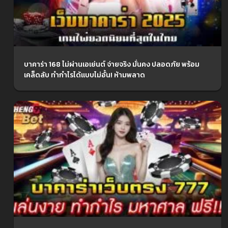
บาคาร่า 168 ไม่ผ่านเอเย่นต์ จ่ายจริง มั่นคง ปลอดภัย พร้อม
เคล็ดลับ ทำกำไรได้แบบไม่อั้น! ห้ามพลาด