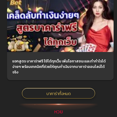
แจกสูตร บาคาร่าฟรี ใช้ได้ทุกเว็บ เพิ่มโอกาสชนะและทำกำไรได้
ง่ายๆ พร้อมเทคนิคที่ช่วยให้คุณทำเงินจากบาคาร่าออนไลน์ได้
จริง
บาคาร่าทั้งหมด
หวย