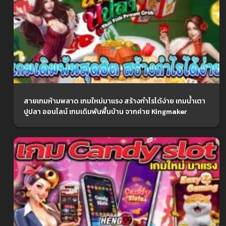
สายเกมห้ามพลาด เกมใหม่มาแรง สร้างกำไรได้ง่าย เกมน้ำเตา
ปูปลา ออนไลน์ เกมเดิมพันพื้นบ้าน จากค่าย Kingmaker