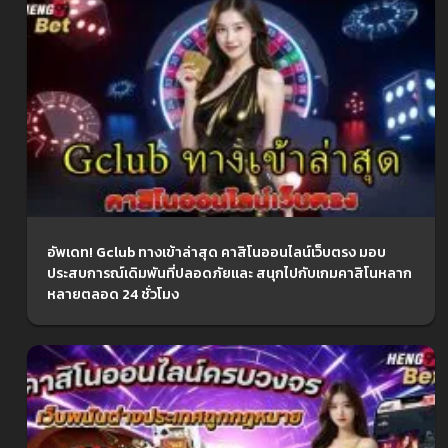
อัพเดท! Gclub ทางเข้าล่าสุด คาสิโนออนไลน์เว็บตรง มอบ
ประสบการณ์เดิมพันที่ปลอดภัยและ สนุกไปกับเกมคาสิโนหลาก
หลายตลอด 24 ชั่วโมง