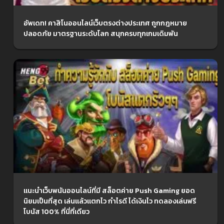
อัพเดท! คาสิโนออนไลน์เว็บตรงต่างประเทศ ถูกกฎหมาย
ปลอดภัย มาตรฐานระดับโลก สนุกครบทุกเกมเดิมพัน
แนะนำเว็บพนันออนไลน์ที่มี สล็อตค่าย Push Gaming ยอด
นิยมเป็นที่สุด เล่นแล้วแตกไว กำไรดี ได้เงินไว ทดลองเล่นฟรี
โบนัส 100% ที่นี่ที่เดียว