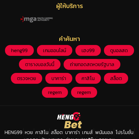
ผู้ให้บริการ
คำค้นหา
heng99
เกมออนไลน์
เฮง99
ดูบอลสด
ตารางบอลวันนี้
ถ่ายทอดสดหวยรัฐบาล
ตรวจหวย
บาคาร่า
คาสิโน
สล็อต
regem
regem
HENG99
หวย
คาสิโน
สล็อต
บาคาร่า
เกมส์
พนันบอล
โปรโมชั่น