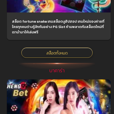
สล็อต fortune snake เกมสล็อตงูฮิปฮอป เกมใหม่ของค่ายที่
ใครทุกคนต่างรู้จักกันอย่าง PG Slot ห้ามพลาดกับสล็อตใหม่ที่
เรานำมาให้เล่นฟรี
สล๊อตทั้งหมด
บาคาร่า