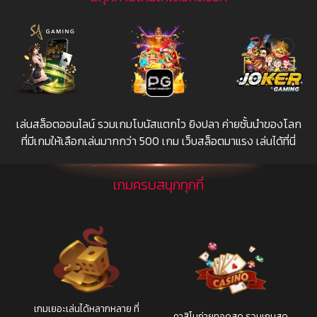
เล่นสล็อตออนไลน์ รวมเกมโบนัสแตกไว ยิงปลา ค่ายชั้นนำของโลก
ที่มีเกมให้เลือกเล่นมากกว่า 500 เกม เว็บสล็อตมาแรง เล่นได้ที่นี่
เกมครบสนุกทุกที่
เกมเยอะเล่นได้หลากหลาย ที่
คาสิโนถ่ายทอดสด รวมเกมสุด