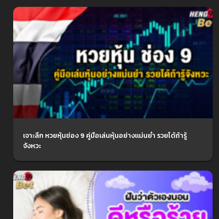
เจาะลึก หวยหุ้นช่อง 9 คู่มือเล่นหุ้นอย่างแม่นยำ รวยได้ถ้ารู้
จังหวะ