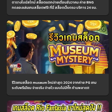
รีวิวเกมสล็อต museum ใหม่ล่าสุด 2024 จากค่าย PG เกม
ระดับพรีเมียม จ่ายจริง จ่ายไว แบบไม่มีกั๊ก ห้ามพลาด!!