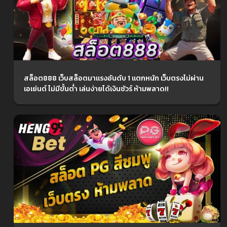
สล็อต888 เว็บสล็อตมาแรงอันดับ 1 แตกหนัก เว็บตรงไม่ผ่าน
เอเย่นต์ ไม่มีขั้นต่ำ เล่นง่ายได้เงินชัวร์ ห้ามพลาด!!