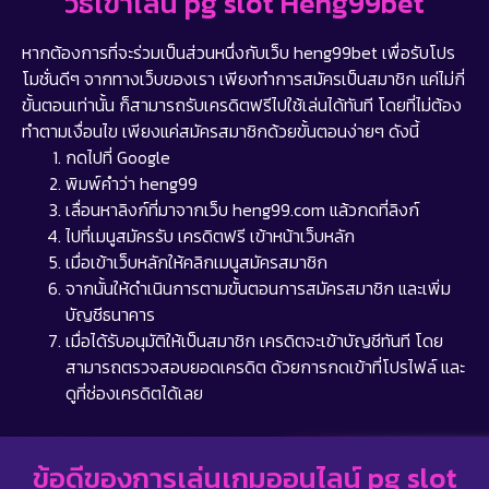
วิธีเข้าเล่น pg slot Heng99bet
หากต้องการที่จะร่วมเป็นส่วนหนึ่งกับเว็บ
heng99bet
เพื่อรับโปร
โมชั่นดีๆ จากทางเว็บของเรา เพียงทำการสมัครเป็นสมาชิก แค่ไม่กี่
ขั้นตอนเท่านั้น ก็สามารถรับเครดิตฟรีไปใช้เล่นได้ทันที โดยที่ไม่ต้อง
ทำตามเงื่อนไข เพียงแค่สมัครสมาชิกด้วยขั้นตอนง่ายๆ ดังนี้
กดไปที่ Google
พิมพ์คำว่า heng99
เลื่อนหาลิงก์ที่มาจากเว็บ heng99.com แล้วกดที่ลิงก์
ไปที่เมนูสมัครรับ เครดิตฟรี เข้าหน้าเว็บหลัก
เมื่อเข้าเว็บหลักให้คลิกเมนูสมัครสมาชิก
จากนั้นให้ดำเนินการตามขั้นตอนการสมัครสมาชิก และเพิ่ม
บัญชีธนาคาร
เมื่อได้รับอนุมัติให้เป็นสมาชิก เครดิตจะเข้าบัญชีทันที โดย
สามารถตรวจสอบยอดเครดิต ด้วยการกดเข้าที่โปรไฟล์ และ
ดูที่ช่องเครดิตได้เลย
ข้อดีของการเล่นเกมออนไลน์ pg slot