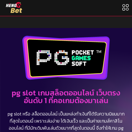
pg slot เกมสล็อตออนไลน์ เว็บตรง
อันดับ 1 ที่คอเกมต้องมาเล่น
pg slot หรือ
สล็อตออนไลน์
เป็นแหล่งทำเงินที่ได้รับความนิยมมาก
ที่สุดในตอนนี้ เพราะเล่นง่าย ได้เงินเร็ว และเป็นค่ายเกมส์คาสิโน
ออนไลน์ ที่มีนักเดิมพันเล่นด้วยมากที่สุดในตอนนี้ จึงทำให้เกม pg