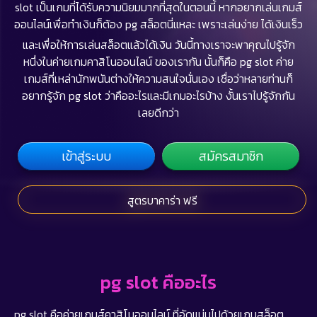
slot เป็นเกมที่ได้รับความนิยมมากที่สุดในตอนนี้ หากอยากเล่นเกมส์
ออนไลน์เพื่อทำเงินก็ต้อง pg สล็อตนี่แหละ เพราะเล่นง่าย ได้เงินเร็ว
และเพื่อให้การเล่นสล็อตแล้วได้เงิน วันนี้ทางเราจะพาคุณไปรู้จัก
หนึ่งในค่ายเกม
คาสิโนออนไลน์
ของเรากัน นั้นก็คือ pg slot ค่าย
เกมส์ที่เหล่านักพนันต่างให้ความสนใจนั่นเอง เชื่อว่าหลายท่านก็
อยากรู้จัก pg slot ว่าคืออะไรและมีเกมอะไรบ้าง งั้นเราไปรู้จักกัน
เลยดีกว่า
เข้าสู่ระบบ
สมัครสมาชิก
สูตรบาคาร่า ฟรี
pg slot คืออะไร
pg slot คือค่ายเกมส์คาสิโนออนไลน์ ที่อัดแน่นไปด้วยเกม
สล็อต