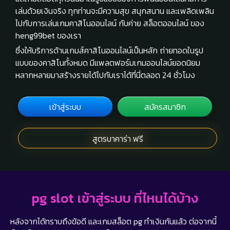
เล่นด้วยเงินจริง ทุกท่านจะมีความสุข สนุกสนาน และเพลิดเพลิน
ไปกับการเล่นเกมคาสิโนออนไลน์ กับค่าย สล็อตออนไลน์ ของ
heng99bet
ของเรา
ซึ่งให้บริการด้านเกมส์คาสิโนออนไลน์เป็นหลัก ถ่ายทอดในรูป
แบบของคาสิโนทั้งหมด มีแพลตฟอร์ม
เกมออนไลน์
ยอดนิยม
หลากหลายมาสร้างรายได้ไปกับเราได้ที่นี่ตลอด 24 ชั่วโมง
เข้าสู่ระบบ
สมัครสมาชิก
สูตรบาคาร่า ฟรี
pg slot เข้าสู่ระบบ ที่ไหนได้บ้าง
หลังจากได้ทราบถึงข้อดี และเกมสล็อต pg ทำเงินกันแล้ว ต่อจากนี้