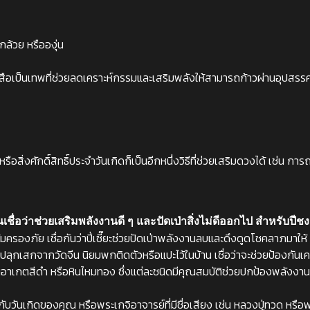
 กล้วย หรือองุ่น
เสือเป็นเทพที่ช่วยลดเคราะห์กรรมและเสริมพลังให้สามารถก้าวผ่านอุปสรรคไ
ือสิ่งศักดิ์สิทธิ์ประจำวันเกิดก็เป็นอีกหนึ่งวิธีที่ช่วยเสริมดวงได้ เช่น ก
ชื่อว่าช่วยเสริมพลังงานดี ๆ และปัดเป่าสิ่งไม่ดีออกไป สำหรับปีชง 2
คุ้มครองภัย เชื่อกันว่าปี่เซี๊ยะช่วยปัดเป่าพลังงานลบและดึงดูดโชคลาภมา
การปลุกเสกจากวัดจีน นิยมพกติดตัวหรือแปะไว้ในบ้าน เชื่อว่าจะช่วยป้องกัน
หินอาเกตสีดำ หรือหินไหมทอง ซึ่งแต่ละชนิดมีคุณสมบัติช่วยปกป้องพลังง
บวันเกิดของคุณ หรือพระเกจิอาจารย์ที่มีชื่อเสียง เช่น หลวงปู่ทวด หรือ