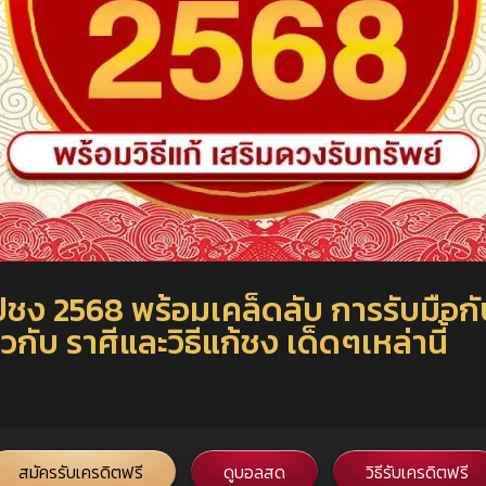
้อมูล ปีชง 2568 พร้อมเคล็ดลับ การรับม
กับ ราศีและวิธีแก้ชง เด็ดๆเหล่านี้
สมัครรับเครดิตฟรี
ดูบอลสด
วิธีรับเครดิตฟรี