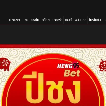
HENG99
หวย
คาสิโน
สล็อต
บาคาร่า
เกมส์
พนันบอล
โปรโมชั่น
บ