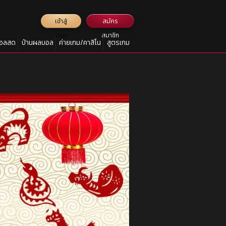
เข้าสู่
สมัคร
ระบบ
สมาชิก
อลสด
บ้านผลบอล
ค่ายเกม/คาสิโน
สูตรเกม