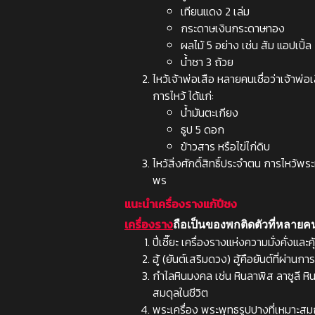
เทียนแดง 2 เล่ม
กระดาษเงินกระดาษทอง
ผลไม้ 5 อย่าง เช่น ส้ม แอปเปิ้ล
น้ำชา 3 ถ้วย
ไหว้เจ้าพ่อเสือ
หลายคนเชื่อว่าเจ้าพ่อ
การไหว้ ได้แก่:
น้ำมันตะเกียง
ธูป 5 ดอก
ข้าวสาร หรือไข่ไก่ดิบ
ไหว้สิ่งศักดิ์สิทธิ์ประจำตน
การไหว้พระหร
พร
แนะนำเครื่องรางแก้ปีชง
เครื่องราง
ถือเป็นของพกติดตัวที่หลายคนเ
ปี่เซี๊ยะ
เครื่องรางแห่งความมั่งคั่งและ
ฮู้ (ยันต์เสริมดวง)
ฮู้คือยันต์ที่ผ่าน
กำไลหินมงคล
เช่น หินลาพิส ลาซูลี 
สมดุลในชีวิต
พระเครื่อง
พระพุทธรูปปางที่เหมาะสมกั