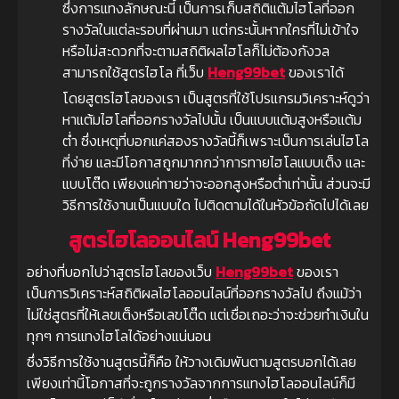
ซึ่งการแทงลักษณะนี้ เป็นการเก็บสถิติแต้มไฮโลที่ออก
รางวัลในแต่ละรอบที่ผ่านมา แต่กระนั้นหากใครที่ไม่เข้าใจ
หรือไม่สะดวกที่จะตามสถิติผลไฮโลก็ไม่ต้องกังวล
สามารถใช้สูตรไฮโล ที่เว็บ
Heng99bet
ของเราได้
โดยสูตรไฮโลของเรา เป็นสูตรที่ใช้โปรแกรมวิเคราะห์ดูว่า
หาแต้มไฮโลที่ออกรางวัลไปนั้น เป็นแบบแต้มสูงหรือแต้ม
ต่ำ ซึ่งเหตุที่บอกแค่สองรางวัลนี้ก็เพราะเป็นการเล่นไฮโล
ที่ง่าย และมีโอกาสถูกมากกว่าการทายไฮโลแบบเต็ง และ
แบบโต๊ด เพียงแค่ทายว่าจะออกสูงหรือต่ำเท่านั้น ส่วนจะมี
วิธีการใช้งานเป็นแบบใด ไปติดตามได้ในหัวข้อถัดไปได้เลย
สูตรไฮโลออนไลน์ Heng99bet
อย่างที่บอกไปว่าสูตรไฮโลของเว็บ
Heng99bet
ของเรา
เป็นการวิเคราะห์สถิติผลไฮโลออนไลน์ที่ออกรางวัลไป ถึงแม้ว่า
ไม่ใช่สูตรที่ให้เลขเต็งหรือเลขโต๊ด แต่เชื่อเถอะว่าจะช่วยทำเงินใน
ทุกๆ การแทงไฮโลได้อย่างแน่นอน
ซึ่งวิธีการใช้งานสูตรนี้ก็คือ ให้วางเดิมพันตามสูตรบอกได้เลย
เพียงเท่านี้โอกาสที่จะถูกรางวัลจากการแทงไฮโลออนไลน์ก็มี