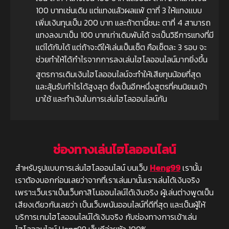
100 บาทเช่นเดิม แต่แทงแล้วผลแพ้ ตาที่ 3 ให้แทงแบบ
เพิ่มเงินทุนเป็น 200 บาท และถ้าตานี้ชนะ ตาที่ 4 สามารถ
แทงลงมาเป็น 100 บาทเท่าเดิมพันได้ จะเป็นวิธีการแทงที่มี
แต่ได้กับได้ แต่ถ้าจะดีให้เล่นเป็นเช็ต คือเช็ตละ 3 รอบ จะ
ช่วยทำให้ได้กำไรจากการลงเล่นไฮโลออนไลน์มากยิ่งขึ้น
สูตรการเดิมเงินไฮโลออนไลน์จะทำให้เสียทุนน้อยที่สุด
และลุ้นรับกำไรได้สูงสุด ซึ่งเป็นอีกหนึ่งสูตรที่คนนิยมเข้า
มาใช้ และทำเงินในการเล่นไฮโลออนไลน์กัน
ช่องทางเล่นไฮโลออนไลน์
สำหรับรูปแบบการเล่นไฮโลออนไลน์ บนเว็บ
Heng99
เรานั้น
เราต้องบอกก่อนเลยว่าจากที่เราเล่นมานั้นเราเล่นได้เงินจริง
เพราะเว็บเราเป็นเว็บคาสิโนออนไลน์ได้เงินจริง ผู้เล่นต่างพูดเป็น
เสียงเดียวกันเลยว่า เป็นเว็บพนันออนไลน์ที่ดีที่สุด และเป็นผู้ให้
บริการเกมไฮโลออนไลน์ได้เงินจริง กับช่องทางการเข้าเล่น
ไฮโลออนไลน์ Heng99 เว็บดีจ่ายชัว 100%