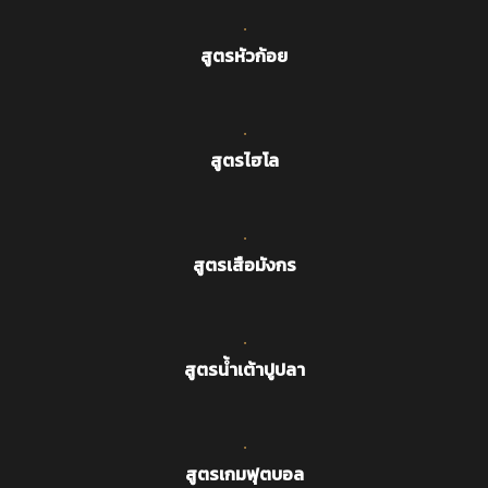
สูตรหัวก้อย
สูตรไฮโล
สูตรเสือมังกร
สูตรน้ำเต้าปูปลา
สูตรเกมฟุตบอล