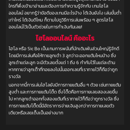
ใครที่พึ่งเข้ามาอ่านและต้องการทำความรู้จักกับ เกมไฮโล
ออนไลน์ อยากรู้ว่าข้อดีของเกมมีอะไรบ้าง ได้เงินยังไง เล่นขั้นต่ำ
เท่าไหร่ ได้เงินดีไหม ก็ตามไปดูวิธีการเล่นพร้อม ๆ สูตรไฮโล
ออนไลน์ไว้เป็นตัวช่วยในการทำเงินกันเลย!
ไฮโลออนไลน์ คืออะไร
ไฮโล หรือ Sic Bo เป็นเกมการพนันที่นักเดิมพันส่วนใหญ่รู้จักดี
โดยมีการเล่นคือให้ทายลูกเต๋า 3 ลูกว่าจะออกแต้มไหนบ้าง ซึ่ง
ลูกเต๋าแต่ละลูก จะมีตัวเลขตั้งแต่ 1 ถึง 6 กำกับไว้ในแต่ละด้าน
หากทายว่าลูกเต็าที่ทอยลงไปนั้นออกเลขที่เราทายไว้ก็ถือว่าถูก
รางวัล
นอกจากนี้การเล่นไฮโลยังมีการทายแต้มอื่น ๆ ด้วย เช่นทายแต้ม
สูงต่ำ และการทายแต้มโต๊ด ซึ่งโต๊ดคือการทายเลขสองเลขขึ้น
ไป หากลูกเต๋าออกทั้งสองแต้มที่เราทายไว้ก็ถือว่าถูกรางวัล ซึ่ง
การทายแต้มโต๊ดนี้มีอัตราการจ่ายเงินสูงกว่าการทายเลขตัว
เดียวหรือเลขเต็งเป็นอย่างมาก