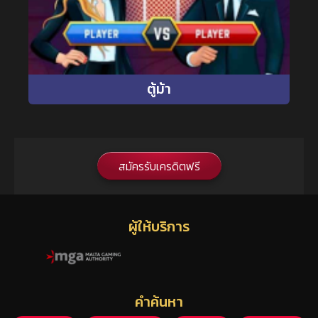
ตู้ม้า
สมัครรับเครดิตฟรี
ผู้ให้บริการ
คำค้นหา