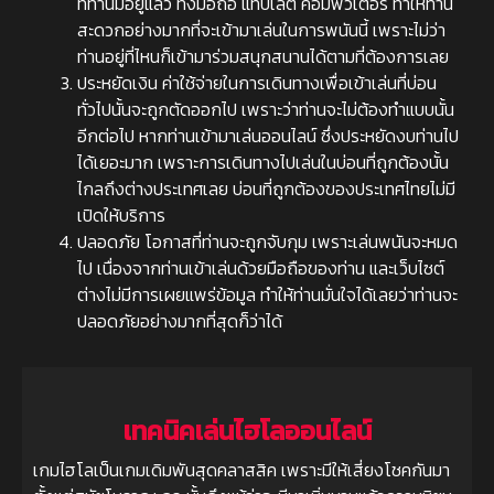
ที่ท่านมีอยู่แล้ว ทั้งมือถือ แท็บเล็ต คอมพิวเตอร์ ทำให้ท่าน
สะดวกอย่างมากที่จะเข้ามาเล่นในการพนันนี้ เพราะไม่ว่า
ท่านอยู่ที่ไหนก็เข้ามาร่วมสนุกสนานได้ตามที่ต้องการเลย
ประหยัดเงิน ค่าใช้จ่ายในการเดินทางเพื่อเข้าเล่นที่บ่อน
ทั่วไปนั้นจะถูกตัดออกไป เพราะว่าท่านจะไม่ต้องทำแบบนั้น
อีกต่อไป หากท่านเข้ามาเล่นออนไลน์ ซึ่งประหยัดงบท่านไป
ได้เยอะมาก เพราะการเดินทางไปเล่นในบ่อนที่ถูกต้องนั้น
ไกลถึงต่างประเทศเลย บ่อนที่ถูกต้องของประเทศไทยไม่มี
เปิดให้บริการ
ปลอดภัย โอกาสที่ท่านจะถูกจับกุม เพราะเล่นพนันจะหมด
ไป เนื่องจากท่านเข้าเล่นด้วยมือถือของท่าน และเว็บไซต์
ต่างไม่มีการเผยแพร่ข้อมูล ทำให้ท่านมั่นใจได้เลยว่าท่านจะ
ปลอดภัยอย่างมากที่สุดก็ว่าได้
เทคนิคเล่นไฮโลออนไลน์
เกมไฮโลเป็นเกมเดิมพันสุดคลาสสิค เพราะมีให้เสี่ยงโชคกันมา