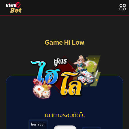
Game Hi Low
แนวทางรอบถัดไป
โอกาสออก