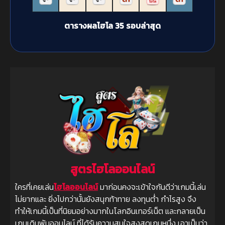
ตารางผลไฮโล 35 รอบล่าสุด
สูตรไฮโลออนไลน์
ใครที่เคยเล่น
ไฮโลออนไลน์
มาก่อนคงจะเข้าใจกันดีว่าเกมนี้เล่น
ไม่ยากและ ยิ่งไปกว่านั้นยังสนุกท้าทาย ลงทุนต่ำ กำไรสูง จึง
ทำให้เกมนี้เป็นที่นิยมอย่างมากในโลกอินเทอร์เน็ต และกลายเป็น
เกมเดิมพันออนไลน์ ที่ได้รับความสนใจสูงสุดเกมหนึ่ง เอาเป็นว่า