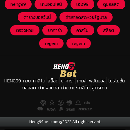
heng99
เกมออนไลน์
เฮง99
ดูบอลสด
ตารางบอลวันนี้
ถ่ายทอดสดหวยรัฐบาล
ตรวจหวย
บาคาร่า
คาสิโน
สล็อต
regem
regem
HENG99
หวย
คาสิโน
สล็อต
บาคาร่า
เกมส์
พนันบอล
โปรโมชั่น
บอลสด
บ้านผลบอล
ค่ายเกม/คาสิโน
สูตรเกม
Heng99bet.com @2022 All right served.