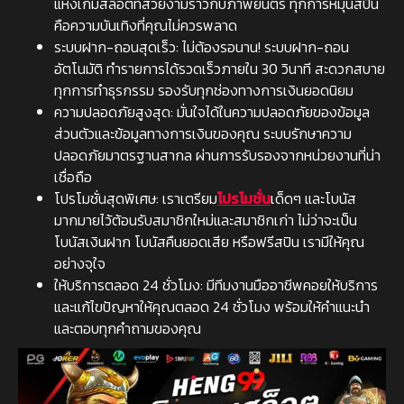
แห่งเกมสล็อตที่สวยงามราวกับภาพยนตร์ ทุกการหมุนสปิน
คือความบันเทิงที่คุณไม่ควรพลาด
ระบบฝาก-ถอนสุดเร็ว:
ไม่ต้องรอนาน! ระบบฝาก-ถอน
อัตโนมัติ ทำรายการได้รวดเร็วภายใน 30 วินาที สะดวกสบาย
ทุกการทำธุรกรรม รองรับทุกช่องทางการเงินยอดนิยม
ความปลอดภัยสูงสุด:
มั่นใจได้ในความปลอดภัยของข้อมูล
ส่วนตัวและข้อมูลทางการเงินของคุณ ระบบรักษาความ
ปลอดภัยมาตรฐานสากล ผ่านการรับรองจากหน่วยงานที่น่า
เชื่อถือ
โปรโมชั่นสุดพิเศษ:
เราเตรียม
โปรโมชั่น
เด็ดๆ และโบนัส
มากมายไว้ต้อนรับสมาชิกใหม่และสมาชิกเก่า ไม่ว่าจะเป็น
โบนัสเงินฝาก โบนัสคืนยอดเสีย หรือฟรีสปิน เรามีให้คุณ
อย่างจุใจ
ให้บริการตลอด 24 ชั่วโมง:
มีทีมงานมืออาชีพคอยให้บริการ
และแก้ไขปัญหาให้คุณตลอด 24 ชั่วโมง พร้อมให้คำแนะนำ
และตอบทุกคำถามของคุณ