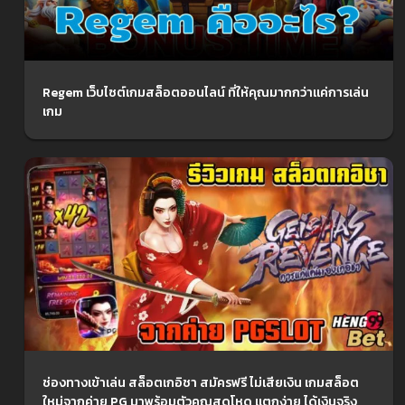
Regem เว็บไซต์เกมสล็อตออนไลน์ ที่ให้คุณมากกว่าแค่การเล่น
เกม
ช่องทางเข้าเล่น สล็อตเกอิชา สมัครฟรี ไม่เสียเงิน เกมสล็อต
ใหม่จากค่าย PG มาพร้อมตัวคูณสุดโหด แตกง่าย ได้เงินจริง