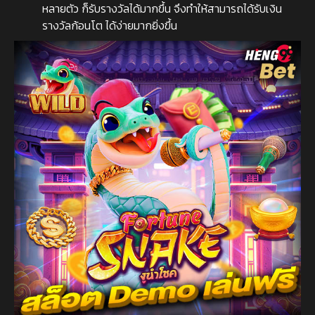
หลายตัว ก็รับรางวัลได้มากขึ้น จึงทำให้สามารถได้รับเงิน
รางวัลก้อนโต ได้ง่ายมากยิ่งขึ้น