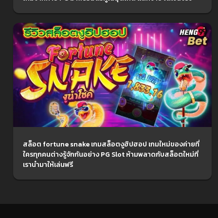
สล็อต fortune snake เกมสล็อตงูฮิปฮอป เกมใหม่ของค่ายที่
ใครทุกคนต่างรู้จักกันอย่าง PG Slot ห้ามพลาดกับสล็อตใหม่ที่
เรานำมาให้เล่นฟรี