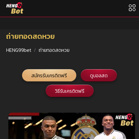
ถ่ายทอดสดหวย
HENG99bet
ถ่ายทอดสดหวย
สมัครรับเครดิตฟรี
ดูบอลสด
วิธีรับเครดิตฟรี