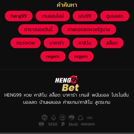
คำค้นหา
heng99
เกมออนไลน์
เฮง99
ดูบอลสด
ตารางบอลวันนี้
ถ่ายทอดสดหวยรัฐบาล
ตรวจหวย
บาคาร่า
คาสิโน
สล็อต
regem
regem
HENG99
หวย
คาสิโน
สล็อต
บาคาร่า
เกมส์
พนันบอล
โปรโมชั่น
บอลสด
บ้านผลบอล
ค่ายเกม/คาสิโน
สูตรเกม