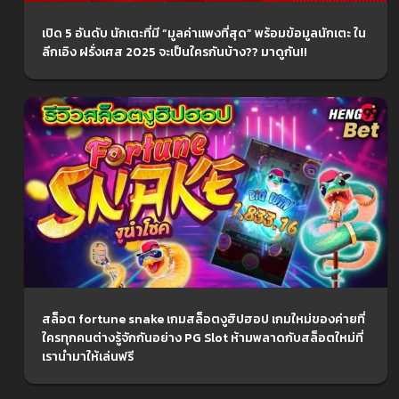
เปิด 5 อันดับ นักเตะที่มี “มูลค่าแพงที่สุด” พร้อมข้อมูลนักเตะ ใน
ลีกเอิง ฝรั่งเศส 2025 จะเป็นใครกันบ้าง?? มาดูกัน!!
สล็อต fortune snake เกมสล็อตงูฮิปฮอป เกมใหม่ของค่ายที่
ใครทุกคนต่างรู้จักกันอย่าง PG Slot ห้ามพลาดกับสล็อตใหม่ที่
เรานำมาให้เล่นฟรี