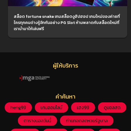
สล็อต fortune snake เกมสล็อตงูฮิปฮอป เกมใหม่ของค่ายที่
ใครทุกคนต่างรู้จักกันอย่าง PG Slot ห้ามพลาดกับสล็อตใหม่ที่
เรานำมาให้เล่นฟรี
ผู้ให้บริการ
คำค้นหา
heng99
เกมออนไลน์
เฮง99
ดูบอลสด
ตารางบอลวันนี้
ถ่ายทอดสดหวยรัฐบาล