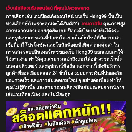
เว็บเล่นป๊องเด้งออนไลน์ ที่คุณไม่ควรพลาด
การเลือกเล่น เกมป๊องเด้งออนไลน์ บนเว็บ Heng99 นั้นเป็น
เกมคาสิโน
ทางเลือกที่ดี เพราะคุณจะได้สัมผัสกับ
คุณภาพสูง
จากหลากหลายค่ายสุดฮิต เกม ป๊อกเด้งไทย ทำเงินได้จริง
และรูปแบบการเล่นที่น่าสนใจ เราเป็นเว็บไซต์ที่มีความน่า
เชื่อถือ มี โปรโมชั่น และโบนัสพิเศษที่เพิ่มความคุ้มค่าใน
การเล่น ระบบอินเทอร์เฟซของเว็บ Heng99 ออกแบบมาให้
ใช้งานง่าย ทำให้คุณสามารถเข้าถึงเกมได้อย่างรวดเร็วทั้ง
บนคอมพิวเตอร์ และอุปกรณ์มือถือ นอกจากนี้ ยังมีบริการ
ลูกค้าที่ยอดเยี่ยมตลอด 24 ชั่วโมง ระบบการเงินที่ปลอดภัย
และรวดเร็ว และการอัปเดตเกมใหม่ ๆ อย่างต่อเนื่อง ทำให้
คุณไม่รู้สึกเบื่อ และสามารถเพลิดเพลินกับประสบการณ์การ
เล่นเกมที่ต่อเนื่อง และไม่มีสะดุด