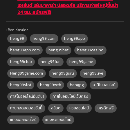
เอเย่นต์ เล่นบาคาร่า ปลอดภัย บริการค่ายใหญ่ชั้นนำ
24 ชม. สมัครฟรี!
แท็กที่เกี่ยวข้อง
heng99
heng99.com
heng99app
heng99app.com
heng99bet
heng99casino
heng99club
heng99fun
heng99game
Heng99game.com
heng99guru
heng99live
heng99slot
heng99web
hengpg
คาสิโนออนไลน์
คาสิโนออนไลน์อันดับ1
คาสิโนออนไลน์เว็บตรง
ถ่ายทอดสดบอลวันนี้
สล็อต
หวยออนไลน์
เครดิตฟรี
แทงบอลออนไลน์
แทงหวยออนไลน์