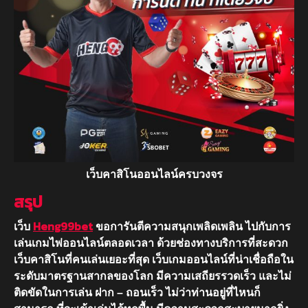
เว็บคาสิโนออนไลน์ครบวงจร
สรุป
Heng99bet
เว็บ
ขอการันตีความสนุกเพลิดเพลิน ไปกับการ
เล่นเกมไพ่ออนไลน์ตลอดเวลา ด้วยช่องทางบริการที่สะดวก
เว็บคาสิโนที่คนเล่นเยอะที่สุด เว็บเกมออนไลน์ที่น่าเชื่อถือใน
ระดับมาตรฐานสากลของโลก มีความเสถียรรวดเร็ว และไม่
ติดขัดในการเล่น ฝาก – ถอนเร็ว ไม่ว่าท่านอยู่ที่ไหนก็