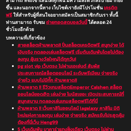
สามารถ ที่จะเข้าเล่นได้ทุกพื้น มีความสะดวกสะบายมากยิ่ง
เครดิต
ขึ้น และนอกจากนี้ทาง เว็บไซต์เรายังมีโปรโมชั่น
ฟรี
ให้สำหรับผู้ที่สนใจอยากสมัครเป็นสมาชิกกับเรา ทั้งนี้
ถ่ายทอดสดบอลวันนี้
ท่านสามารถ รับชม
ได้ตลอด 24
ชั่วโมงอีกด้วย
บทความที่เกี่ยวข้อง
สายสล็อตห้ามพลาด!! ปั่นสล็อตเครดิตฟรี สนุกง่าย ได้
เงินจริง ทดลองเล่นสล็อตฟรี เริ่มต้นเดิมพันโดยไม่ต้อง
ลงทุน ลุ้นรางวัลใหญ่ได้ทุกวัน!
pg slot vip เว็บตรง ไม่ผ่านเอเย่นต์ สัมผัส
ประสบการณ์สล็อตออนไลน์ ระดับพรีเมียม จ่ายจริง
จ่ายไว แบบไม่มีกั๊ก ห้ามพลาด!!
ห้ามพลาด !! รีวิวเกมสล็อตEmperor Caishen สล็อต
ออนไลน์ยอดฮิต เล่นง่าย โบนัสเยอะ เปิดประสบการณ์ที่
สนุกสนาน ทดลองเล่นเกมสล็อตฟรีได้ที่นี่
ห้ามพลาด !! เว็บคาสิโนออนไลน์ lagalaxy คาสิโน มิติ
ใหม่แห่งการลงทุน เล่นง่าย จ่ายจริง สมัครรับโปรสุดคุ้ม
ต้องที่นี่เว็บ Heng99
5 เว็บเดิมพัน บาคาร่าแทงฝั่งเดียว เว็บตรง ไม่ผ่าน