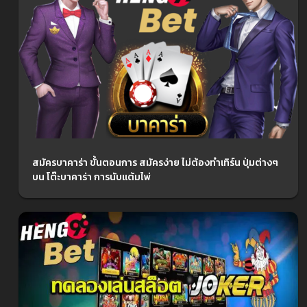
สมัครบาคาร่า ขั้นตอนการ สมัครง่าย ไม่ต้องทำเทิร์น ปุ่มต่างๆ
บน โต๊ะบาคาร่า การนับแต้มไพ่