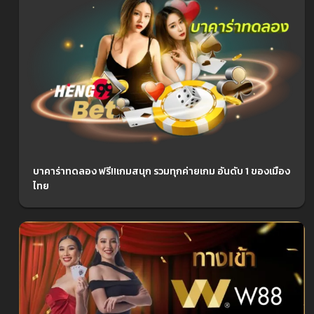
บาคาร่าทดลอง ฟรี!!เกมสนุก รวมทุกค่ายเกม อันดับ 1 ของเมือง
ไทย