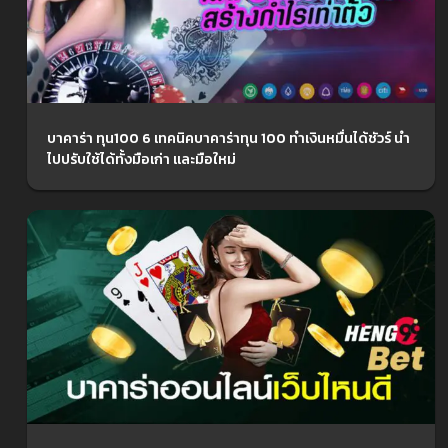
บาคาร่า ทุน100 6 เทคนิคบาคาร่าทุน 100 ทำเงินหมื่นได้ชัวร์ นำ
ไปปรับใช้ได้ทั้งมือเก่า และมือใหม่