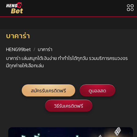
บาคาร่า
HENG99bet
บาคาร่า
บาคาร่า เล่นสนุกได้เงินง่าย ทำกำไรได้ทุกวัน รวมบริการครบวงจร
มีทุกค่ายให้เลือกเล่น
สมัครรับเครดิตฟรี
ดูบอลสด
วิธีรับเครดิตฟรี