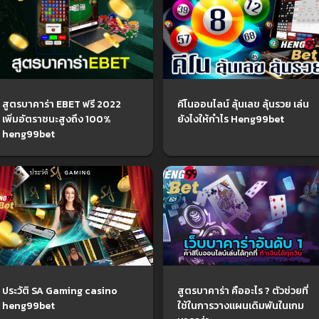
สูตรบาคาร่า EBET ฟรี 2022
คีโนออนไลน์ ลุ้นเลข ลุ้นรวย เล่น
เพิ่มอัตราชนะสูงถึง 100%
ยังไงให้กำไร Heng99bet
heng99bet
ประวัติ SA Gaming casino
สูตรบาคาร่า คืออะไร ? ตัวช่วยที่
heng99bet
ใช้ในการวางแผนเดิมพันในเกม