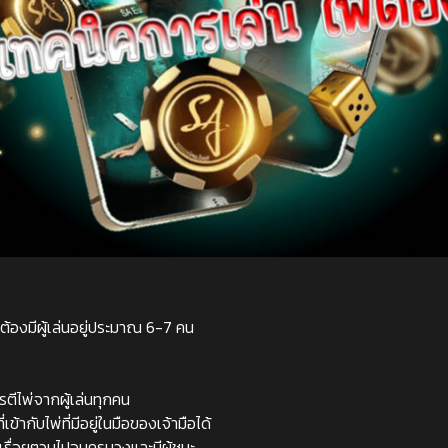
ต้องมีผู้เล่นอยู่ประมาณ 6-7 คน
รตีไพ่จากผู้เล่นทุกคน
ข้ากับไพ่ที่มีอยู่ในมือของเจ้ามือได้
ไปเรื่อยๆวนไปจนครบวงและมีผู้ชนะ