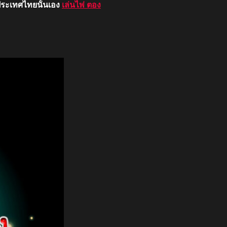
ประเทศไทยนั้นเอง
เล่นไพ่ ตอง