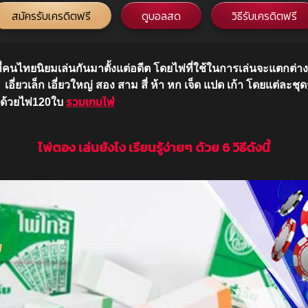
สมัครรับเครดิตฟรี
ดูบอลสด
วิธีรับเครดิตฟรี
ที่คนไทยนิยมเล่นกันมาตั้งแต่อดีต โดยไพ่ที่ใช้ในการเล่นจะแตกต่
เอี่ยวเล็ก เอี่ยวใหญ่ สอง สาม สี่ ห้า หก เจ็ด แปด เก้า โดยแต่ละ
รวมเกมไพ่
ปด้วยไพ่120ใบ
ไพ่ตอง เล่นยังไง เรียนรู้ง่ายๆ ด้วย 6 วิธีดังนี้