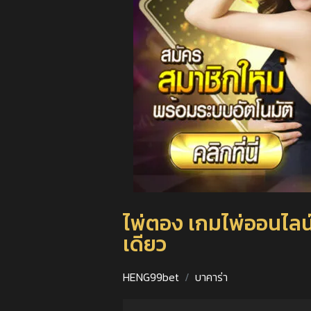
ไพ่ตอง เกมไพ่ออนไลน์
เดียว
HENG99bet
บาคาร่า