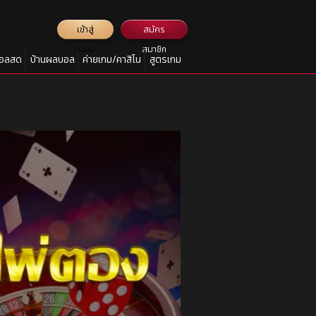
เข้าสู่
สมัคร
ระบบ
สมาชิก
อลสด
บ้านผลบอล
ค่ายเกม/คาสิโน
สูตรเกม