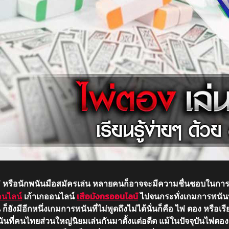
ม่ หรือนักพนันมือสมัครเล่น หลายคนก็อาจจะมีความชื่นชอบในกา
เสือมังกรออนไลน์
อนไลน์
เก้าเกออนไลน์
ไปจนกระทั่งเกมการพนัน
ยังมีอีกหนึ่งเกมการพนันที่ไม่พูดถึงไม่ได้นั่นก็คือ ไพ่ ตอง หรือเรีย
พนันที่คนไทยส่วนใหญ่นิยมเล่นกันมาตั้งแต่อดีต แม้ในปัจจุบันไพ่ตอง