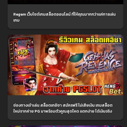
Regem เว็บไซต์เกมสล็อตออนไลน์ ที่ให้คุณมากกว่าแค่การเล่น
เกม
ช่องทางเข้าเล่น สล็อตเกอิชา สมัครฟรี ไม่เสียเงิน เกมสล็อต
ใหม่จากค่าย PG มาพร้อมตัวคูณสุดโหด แตกง่าย ได้เงินจริง