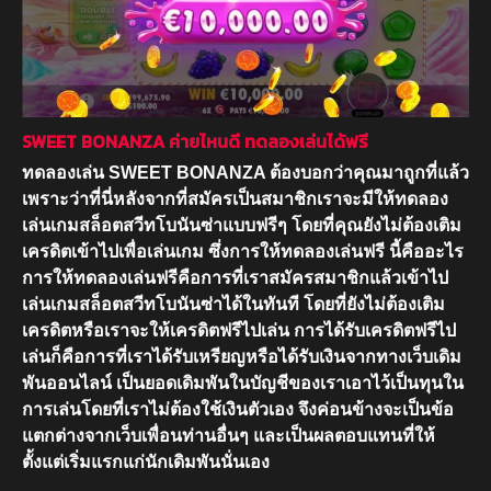
SWEET BONANZA ค่ายไหนดี ทดลองเล่นได้ฟรี
ทดลองเล่น SWEET BONANZA ต้องบอกว่าคุณมาถูกที่แล้ว
เพราะว่าที่นี่หลังจากที่สมัครเป็นสมาชิกเราจะมีให้ทดลอง
เล่นเกมสล็อตสวีทโบนันซ่าแบบฟรีๆ โดยที่คุณยังไม่ต้องเติม
เครดิตเข้าไปเพื่อเล่นเกม ซึ่งการให้ทดลองเล่นฟรี นี้คืออะไร
การให้ทดลองเล่นฟรีคือการที่เราสมัครสมาชิกแล้วเข้าไป
เล่นเกมสล็อตสวีทโบนันซ่าได้ในทันที โดยที่ยังไม่ต้องเติม
เครดิตหรือเราจะให้เครดิตฟรีไปเล่น การได้รับเครดิตฟรีไป
เล่นก็คือการที่เราได้รับเหรียญหรือได้รับเงินจากทางเว็บเดิม
พันออนไลน์ เป็นยอดเดิมพันในบัญชีของเราเอาไว้เป็นทุนใน
การเล่นโดยที่เราไม่ต้องใช้เงินตัวเอง จึงค่อนข้างจะเป็นข้อ
แตกต่างจากเว็บเพื่อนท่านอื่นๆ และเป็นผลตอบแทนที่ให้
ตั้งแต่เริ่มแรกแก่นักเดิมพันนั่นเอง