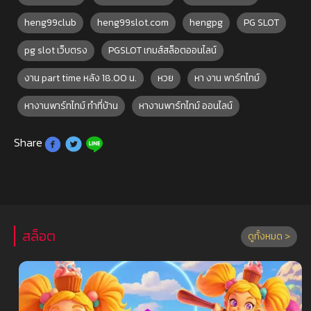
heng99club
heng99slot.com
hengpg
PG SLOT
pg slot เว็บตรง
PGSLOT เกมส์สล็อตออนไลน์
งาน part time หลัง 18.00 น.
หวย
หา งาน พาร์ทไทม์
หางานพาร์ทไทม์ ทําที่บ้าน
หางานพาร์ทไทม์ ออนไลน์
Share
สล็อต
ดูทั้งหมด >