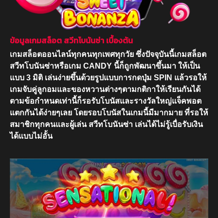
ข้อมูลเกมสล็อต สวีทโบนันซ่า เบื้องต้น
เกมสล็อตออนไลน์ทุกคนทุกเพศทุกวัย ซึ่งปัจจุบันนี้เกมสล็อต
สวีทโบนันซ่าหรือเกม CANDY นี้ก็ถูกพัฒนาขึ้นมา ให้เป็น
แบบ 3 มิติ เล่นง่ายขึ้นด้วยรูปแบบการกดปุ่ม SPIN แล้วรอให้
เกมจับคู่ลูกอมและของหวานต่างๆตามกติกาให้เรียนกันได้
ตามข้อกำหนดเท่านี้ก็รอรับโบนัสและรางวัลใหญ่แจ็คพอต
แตกกันได้ง่ายๆเลย โดยรอบโบนัสในเกมนี้มีมากมาย ที่รอให้
สมาชิกทุกคนและผู้เล่น สวีทโบนันซ่า เล่นได้ไม่รู้เบื่อรับเงิน
ได้แบบไม่อั้น