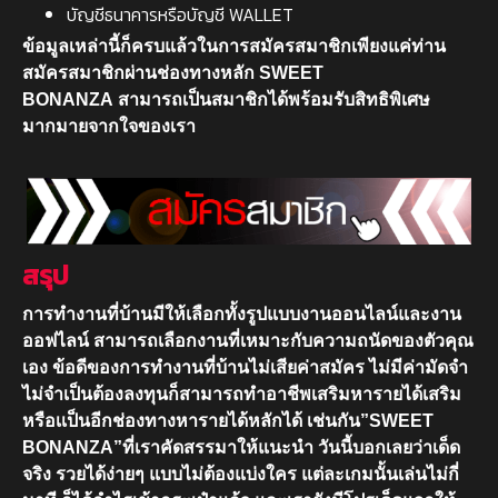
บัญชีธนาคารหรือบัญชี WALLET
ข้อมูลเหล่านี้ก็ครบแล้วในการสมัครสมาชิกเพียงแค่ท่าน
สมัครสมาชิกผ่านช่องทางหลัก
SWEET
BONANZA
สามารถเป็นสมาชิกได้พร้อมรับสิทธิพิเศษ
มากมายจากใจของเรา
สรุป
การทำงานที่บ้านมีให้เลือกทั้งรูปแบบงานออนไลน์และงาน
ออฟไลน์ สามารถเลือกงานที่เหมาะกับความถนัดของตัวคุณ
เอง ข้อดีของการทำงานที่บ้านไม่เสียค่าสมัคร ไม่มีค่ามัดจำ
ไม่จำเป็นต้องลงทุนก็สามารถทำอาชีพเสริมหารายได้เสริม
หรือเเป็นอีกช่องทางหารายได้หลักได้ เช่นกัน”
SWEET
BONANZA
”ที่เราคัดสรรมาให้แนะนำ วันนี้บอกเลยว่าเด็ด
จริง รวยได้ง่ายๆ แบบไม่ต้องแบ่งใคร แต่ละเกมนั้นเล่นไม่กี่