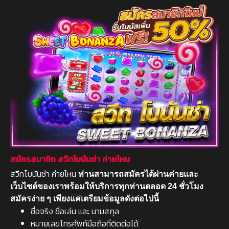
สมัครสมาชิก สวีทโบนันซ่า ค่ายไหน
สวีทโบนันซ่า ค่ายไหน
ท่านสามารถสมัครได้ผ่านค่ายและ
เว็บไซต์ของเราพร้อมให้บริการทุกท่านตลอด 24 ชั่วโมง
สมัครง่าย ๆ เพียงแค่เตรียมข้อมูลดังต่อไปนี้
ชื่อจริง ชื่อเล่น และ นามสกุล
หมายเลขโทรศัพท์มือถือที่ติดต่อได้