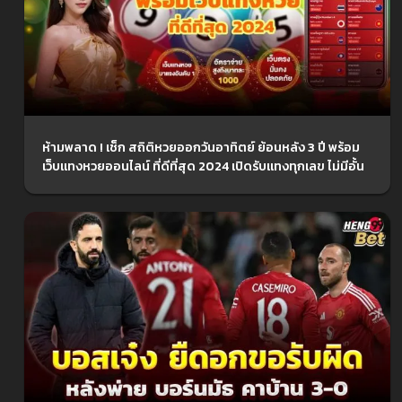
ห้ามพลาด ! เช็ก สถิติหวยออกวันอาทิตย์ ย้อนหลัง 3 ปี พร้อม
เว็บแทงหวยออนไลน์ ที่ดีที่สุด 2024 เปิดรับแทงทุกเลข ไม่มีอั้น