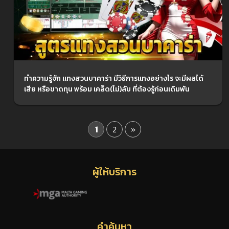
ทำความรู้จัก แทงสวนบาคาร่า มีวิธีการแทงอย่างไร จะมีผลได้
เสีย หรือขาดทุน พร้อม เคล็ด(ไม่)ลับ ที่ต้องรู้ก่อนเดิมพัน
1
2
»
ผู้ให้บริการ
คำค้นหา