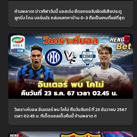
ห้ามพลาด! ข่าวกีฬาวันนี้ บอสเจ๋ง ยืดอกขอรับผิดผีเสียประตู
ลูกนิ่ง โดน บอร์นมัธ ถล่มแลกคาบ้าน 0-3 ถือเป็นเกมที่แย่ที่สุด
วิเคราะห์บอล อินเตอร์ พบ โคโม่ คืนวันจันทร์ ที่ 23 ธันวาคม 2567
เวลา 02:45 น. ทีเด็ดบอลเต็งคืนนี้ ห้ามพลาด !!