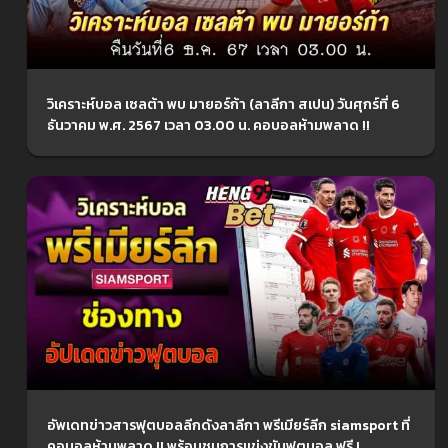
วิเคราะห์บอล เซลต้า พบ มายอร์ก้า (ลาลีกา สเปน) วันศุกร์ที่ 6
ธันวาคม พ.ศ. 2567 เวลา 03.00 น. คอบอลห้ามพลาด !!
อัพเดทข่าวสารฟุตบอลลีกดังลาลีกา พรีเมียร์ลีก siamsport ที่
คอบอลห้ามพลาด !! พร้อมชมการแข่งขันฟุตบอล ฟรี !