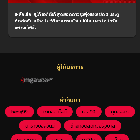
เหลือเชื่อ! ฮูโก้ เอกิติเก้ สุดยอดดาวรุ่งพุ่งแรง! ซัด 3 ประตู
ติดต่อกัน สร้างประวัติศาสตร์หน้าใหม่ให้สโมสร ไอน์ทรัค
แฟรงค์เฟิร์ต
ผู้ให้บริการ
คำค้นหา
heng99
เกมออนไลน์
เฮง99
ดูบอลสด
ตารางบอลวันนี้
ถ่ายทอดสดหวยรัฐบาล
ตรวจหวย
บาคาร่า
คาสิโน
สล็อต