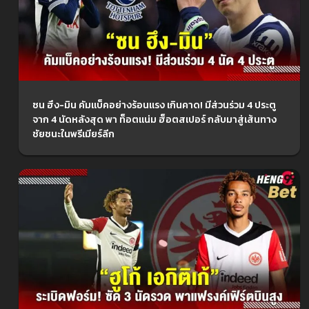
ซน ฮึง-มิน คัมแบ็คอย่างร้อนแรง เกินคาด! มีส่วนร่วม 4 ประตู
จาก 4 นัดหลังสุด พา ท็อตแน่ม ฮ็อตสเปอร์ กลับมาสู่เส้นทาง
ชัยชนะในพรีเมียร์ลีก