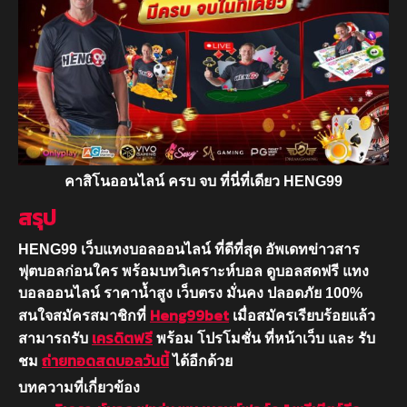
คาสิโนออนไลน์ ครบ จบ ที่นี่ที่เดียว HENG99
สรุป
HENG99 เว็บแทงบอลออนไลน์ ที่ดีที่สุด อัพเดทข่าวสาร
ฟุตบอลก่อนใคร พร้อมบทวิเคราะห์บอล ดูบอลสดฟรี แทง
บอลออนไลน์ ราคาน้ำสูง เว็บตรง มั่นคง ปลอดภัย 100%
Heng99bet
สนใจสมัครสมาชิกที่
เมื่อสมัครเรียบร้อยแล้ว
เครดิตฟรี
สามารถรับ
พร้อม โปรโมชั่น ที่หน้าเว็บ และ รับ
ถ่ายทอดสดบอลวันนี้
ชม
ได้อีกด้วย
บทความที่เกี่ยวข้อง