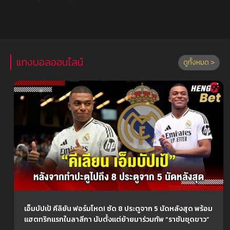
แทงบอลออนไลน์
ดูทั้งหมด >
เอ็มบัปเป้ คีลิยัน ฟอร์มโหด! ซัด 8 ประตูจาก 5 นัดหลังสุด พร้อม
แฮตทริกแรกในลาลีกา นับตั้งแต่ย้ายมาร่วมทัพ “ราชันชุดขาว”