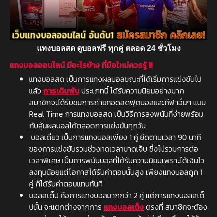
แทงบอลสด ดูบอลฟรี ทุกคู่ ตลอด 24 ชั่วโมง
แทงบอลออนไลน์ มีอะไรบ้าง ที่มือใหม่ควรรู้ !!
แทงบอลสด
เป็นการแทงผลบอลขณะที่ได้เริ่มการแข่งขันไป
แล้ว
การเดิมพัน
ประเภทนี้ ได้รับความนิยมอย่างมาก
สมาชิกจะได้รับชมการถ่ายทอดสดฟุตบอลและกีฬาอื่นๆ แบบ
Real Time การแทงบอลสด เป็นวิธีการลงพนันที่ง่ายพร้อม
กับลุ้นผลบอลได้ตลอดการแข่งขันทุกวัน
บอลเดี่ยว
เป็นการแทงบอลเพียง 1 คู่ ยึดตามเวลา 90 นาที
ของการแข่งขันรวมช่วงทดเวลาบาดเจ็บ ซึ่งไม่รวมการต่อ
เวลาพิเศษ เป็นการพนันบอลที่ได้รับความนิยมเพราะได้เงินไว
ลงทุนน้อยแต่โอกาสได้รับค่าตอบนั้นสูง เพียงแทงบอลถูก 1
คู่ ก็ได้รับค่าตอบแทนทันที
บอลสเต็ป
คือการแทงบอลมากกว่า 2 คู่ แต่การแทงบอลสเต็
ปนั้น จะแตกต่างจากการ
แทงบอลเต็ง
ตรงที่ สมาชิกจะต้อง