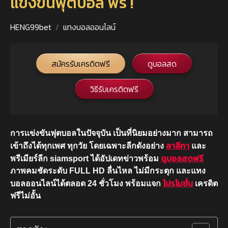
แข่งขันฟุตบอล ฟรี !
HENG99bet
แทงบอลออนไลน์
สมัครรับเครดิตฟรี
ดูบอลสด
วิธีรับเครดิตฟรี
การเเข่งขันฟุตบอลในปัจจุบัน เป็นที่นิยมอย่างมาก สามารถ
ลาลีกา
เข้าถึงได้ทุกเพศ ทุกวัย โดยเฉพาะลีกดังอย่าง
และ
ดูบอลสดฟรี
พรีเมียร์ลีก siamsport ได้อัปเดทข่าวพร้อม
ภาพคมชัดระดับ FULL HD ลื่นไหล ไม่มีกระตุก และแทง
โปรโมชั่น
บอลออนไลน์ได้ตลอด 24 ชั่วโมง พร้อมแจก
เครดิต
ฟรีไม่อั้น