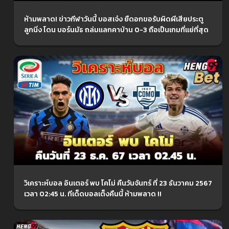
ห้ามพลาด! ข่าวกีฬาวันนี้ บอสเจ๋ง ยืดอกขอรับผิดผีเสียประตู
ลูกนิ่ง โดน บอร์นมัธ ถล่มแลกคาบ้าน 0-3 ถือเป็นเกมที่แย่ที่สุด
วิเคราะห์บอล อินเตอร์ พบ โคโม่ คืนวันจันทร์ ที่ 23 ธันวาคม 2567
เวลา 02:45 น. ทีเด็ดบอลเต็งคืนนี้ ห้ามพลาด !!