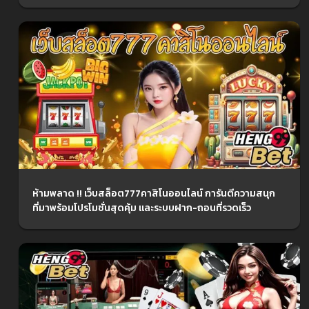
ห้ามพลาด !! เว็บสล็อต777คาสิโนออนไลน์ การันตีความสนุก
ที่มาพร้อมโปรโมชั่นสุดคุ้ม และระบบฝาก-ถอนที่รวดเร็ว