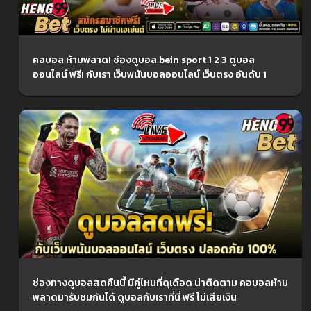
คอบอล ห้ามพลาด! ช่องดูบอล bein sport 1 2 3 ดูบอล
ออนไลน์ ฟรี! กับเรา เว็บพนันบอลออนไลน์ เว็บตรง อันดับ 1
ช่องทางดูบอลสดคืนนี้ มีคู่ไหนที่ดุเดือด น่าติดตาม คอบอลห้าม
พลาดมารับชมกันได้ ดูบอลกับเราที่นี่ ฟรี ไม่เสียเงิน