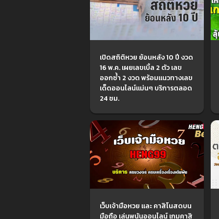
เปิดสถิติหวย ย้อนหลัง 10 ปี งวด
16 พ.ค. เผยเลขเบิ้ล 2 ตัว เลข
ออกซ้ำ 2 งวด พร้อมแนวทางเลข
เด็ดออนไลน์แม่นๆ บริการตลอด
24 ชม.
เว็บเจ้ามือหวย และ คาสิโนสดบน
มือถือ เล่นพนันออนไลน์ เกมคาสิ