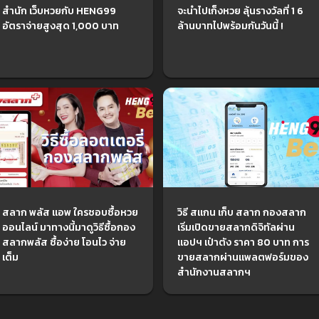
สำนัก เว็บหวยกับ HENG99
จะนำไปเก็งหวย ลุ้นรางวัลที่ 1 6
อัตราจ่ายสูงสุด 1,000 บาท
ล้านบาทไปพร้อมกันวันนี้ !
สลาก พลัส แอพ ใครชอบซื้อหวย
วิธี สแกน เก็บ สลาก กองสลาก
ออนไลน์ มาทางนี้มาดูวิธีซื้อกอง
เริ่มเปิดขายสลากดิจิทัลผ่าน
สลากพลัส ซื้อง่าย โอนไว จ่าย
แอปฯ เป๋าตัง ราคา 80 บาท การ
เต็ม
ขายสลากผ่านแพลตฟอร์มของ
สำนักงานสลากฯ