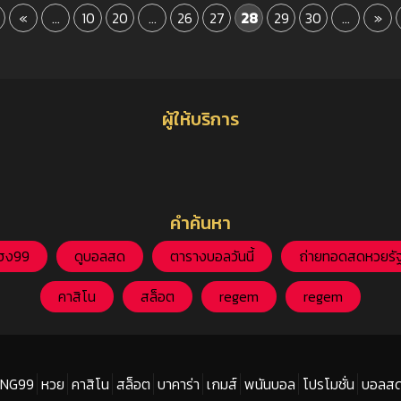
«
...
10
20
...
26
27
28
29
30
...
»
ผู้ให้บริการ
คำค้นหา
ฮง99
ดูบอลสด
ตารางบอลวันนี้
ถ่ายทอดสดหวยรั
คาสิโน
สล็อต
regem
regem
NG99
หวย
คาสิโน
สล็อต
บาคาร่า
เกมส์
พนันบอล
โปรโมชั่น
บอลส