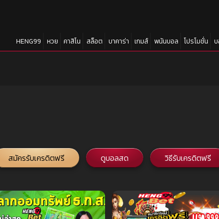
HENG99
หวย
คาสิโน
สล็อต
บาคาร่า
เกมส์
พนันบอล
โปรโมชั่น
บ
สมัครรับเครดิตฟรี
ดูบอลสด
วิธีรับเครดิตฟรี