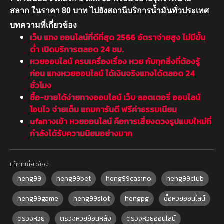
สลาก ในราคา 80 บาท ไปยังสถานีบริการน้ำมันทั่วประเทศ
บทความที่เกี่ยวข้อง
เว็บ แทง ออนไลน์ที่ดีที่สุด 2566 อัตราจ่ายสูง ไม่มีขั้น
ต่ำ เปิดบริการตลอด 24 ชม.
หวยออนไลน์ ครบเครื่องเรื่อง หวย กับทุกสิ่งที่ต้องรู้
ก่อน แทงหวยออนไลน์ ได้เงินจริงแทงได้ตลอด 24
ชั่วโมง
ซื้อ-ขายได้ง่ายทางออนไลน์ เว็บ ลอตเตอรี่ ออนไลน์
โอนไว จ่ายเต็ม แถมการันตี ฟรีค่าธรรมเนียม
ufaทางเข้า หวยออนไลน์ คือการเสี่ยงดวงรูปแบบใหม่ที่
กำลังได้รับความนิยมอย่างมาก
แท็กที่เกี่ยวข้อง
heng99
heng99bet
heng99casino
heng99club
heng99game
heng99slot
hengpg
ซื้อหวยออนไลน์
ตรวจหวย
ตรวจหวยย้อนหลัง
ตรวจหวยออนไลน์