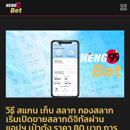
วิธี สแกน เก็บ สลาก กองสลาก
เริ่มเปิดขายสลากดิจิทัลผ่าน
แอปฯ เป๋าตัง ราคา 80 บาท การ