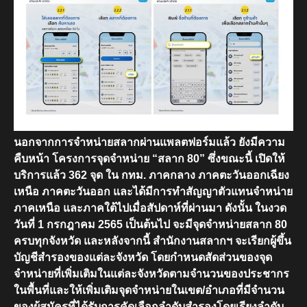
นอกจากการจำหน่ายสลากผ่านแพลตฟอร์มแล้ว ยังมีความ
คืบหน้า โครงการจุดจำหน่าย “สลาก 80” ซึ่งขณะนี้ เปิดให้
บริการแล้ว 362 จุด ใน กทม. ภาคกลาง ภาคตะวันออกเฉียง
เหนือ ภาคตะวันออก และได้มีการทำสัญญาตัวแทนจำหน่าย
ภาคเหนือ และภาคใต้ไปเมื่อสัปดาห์ที่ผ่านมา ดังนั้น ในงวด
วันที่ 1 กรกฎาคม 2565 เป็นต้นไป จะมีจุดจำหน่ายสลาก 80
ครบทุกจังหวัด และหลังจากนี้ สำนักงานสลากฯ จะเรียกผู้ขึ้น
บัญชีสำรองของแต่ละจังหวัด โดยกำหนดสัดส่วนของจุด
จำหน่ายที่เพิ่มเติมในแต่ละจังหวัดตามจำนวนของประชากร
ในพื้นที่และให้เพิ่มเติมจุดจำหน่ายในเขต/อำเภอที่มีจำนวน
ของผู้สมัครที่ได้รับการคัดเลือกลำดับสำรองโดยเรียงลำดับ