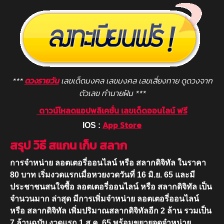
***
ดวงรายวัน
เลขเด็ดมงคล เลขมงคล เลขเสี่ยงทาย ดูดวงจาก
ตัวเลข ทำนายฝัน ***
ดาวน์โหลดแอปพลิเคชั่น
เลขเด็ดออนไลน์ ฟรี
App Store
IOS
:
สรุป วิธี สแกน เก็บ สลาก
การจำหน่าย
ลอตเตอรี่ออนไลน์ หรือ สลากดิจิทัล
ในราคา
80 บาท เริ่มงวดแรกเมื่อหวยงวดวันที่ 16 มิ.ย. 65 และมี
ประชาชนสนใจซื้อ
ลอตเตอรี่ออนไลน์ หรือ สลากดิจิทัล
เป็น
จำนวนมาก ล่าสุด มีการเพิ่มจำหน่าย
ลอตเตอรี่ออนไลน์
หรือ สลากดิจิทัล
เพิ่มปริมาณสลากดิจิทัลอีก 2 ล้าน รวมเป็น
7 ล้านฉบับ งวดแรก 1 ส.ค. 65 พร้อมขยายจุดจำหน่าย