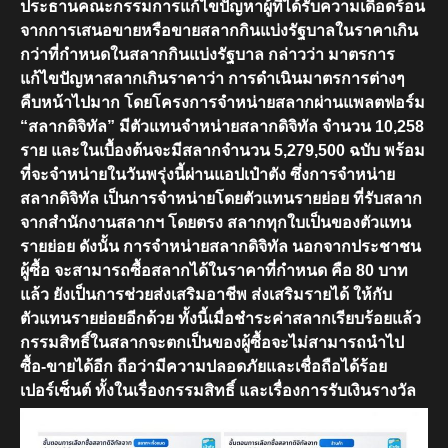
ประธานคณะกรรมการแก้ไขปัญหาผู้ที่ได้รับความเดือดร้อน
จากการเสนอขายหรือขายสลากกินแบ่งรัฐบาลในราคาเกิน
กว่าที่กำหนดในสลากกินแบ่งรัฐบาล กล่าวว่า มาตรการ
แก้ไขปัญหาสลากเกินราคาว่า การดำเนินมาตรการต่างๆ
คืบหน้าไปมาก โดยโครงการจำหน่ายสลากผ่านแพลตฟอร์ม
“สลากดิจิทัล” มีตัวแทนจำหน่ายสลากดิจิทัล จำนวน 10,258
ราย และในเบื้องต้นจะมีสลากจำนวน 5,279,500 ฉบับ พร้อม
ที่จะจำหน่ายในวันพรุ่งนี้ผ่านแอปเป๋าตัง ซึ่งการจำหน่าย
สลากดิจิทัล เป็นการจำหน่ายโดยตัวแทนรายย่อย ที่รับสลาก
จากสำนักงานสลากฯ โดยตรง สลากทุกใบเป็นของตัวแทน
รายย่อย ดังนั้น การจำหน่ายสลากดิจิทัล นอกจากประชาชน
ผู้ซื้อ จะสามารถซื้อสลากได้ในราคาที่กำหนด คือ 80 บาท
แล้ว ยังเป็นการช่วยส่งเสริมอาชีพ ส่งเสริมรายได้ ให้กับ
ตัวแทนรายย่อยอีกด้วย ทั้งนี้เมื่อชำระค่าสลากเรียบร้อยแล้ว
กรรมสิทธิ์ในสลากจะตกเป็นของผู้ซื้อจะไม่สามารถนำไป
ซื้อ-ขายได้อีก ถือว่ามีความปลอดภัยและเชื่อถือได้ร้อย
เปอร์เซ็นต์ ทั้งในเรื่องกรรมสิทธิ์ และเรื่องการรับเงินรางวัล