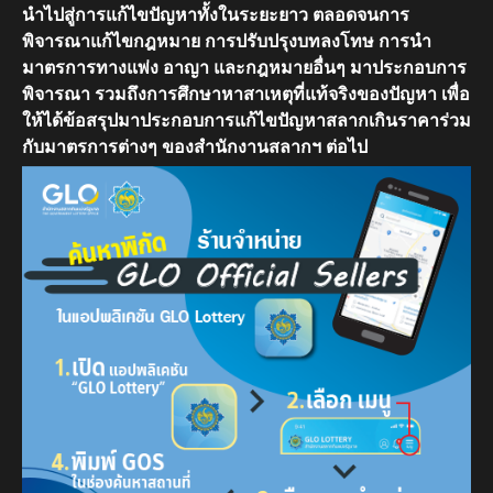
นำไปสู่การแก้ไขปัญหาทั้งในระยะยาว ตลอดจนการ
พิจารณาแก้ไขกฎหมาย การปรับปรุงบทลงโทษ การนำ
มาตรการทางแพ่ง อาญา และกฎหมายอื่นๆ มาประกอบการ
พิจารณา รวมถึงการศึกษาหาสาเหตุที่แท้จริงของปัญหา เพื่อ
ให้ได้ข้อสรุปมาประกอบการแก้ไขปัญหาสลากเกินราคาร่วม
กับมาตรการต่างๆ ของสำนักงานสลากฯ ต่อไป