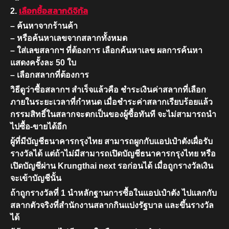
เลือกซื้อสลากดิจิทัล
2.
– ค้นหาจากร้านค้า
– หรือค้นหาเลขจากสลากทั้งหมด
– ใส่เลขสลากฯ ที่ต้องการ เลือกค้นหาเลข ผลการค้นหา
แสดงครั้งละ 50 ใบ
– เลือกสลากที่ต้องการ
วิธีดูว่าซื้อสลากฯ สำเร็จแล้วคือ ชำระเงินค่าสลากที่เลือก
ภายในระยะเวลาที่กำหนด เมื่อชำระค่าสลากเรียบร้อยแล้ว
กรรมสิทธิ์ในสลากจะตกเป็นของผู้ซื้อทันที จะไม่สามารถนำ
ไปซื้อ-ขายได้อีก
ผู้ที่มีบัญชีธนาคารกรุงไทย สามารถผูกกับแอปเป๋าตังเผื่อรับ
รางวัลได้ แต่ถ้าไม่มีสามารถเปิดบัญชีธนาคารกรุงไทย หรือ
เปิดบัญชีผ่าน Krungthai next รอก่อนได้ เมื่อถูกรางวัลเงิน
จะเข้าบัญชีนั้น
ถ้าถูกรางวัลที่ 1 นำหลักฐานการซื้อในแอปเป๋าตัง ไปแลกกับ
สลากตัวจริงที่สำนักงานสลากกินแบ่งรัฐบาล และขึ้นรางวัล
ได้