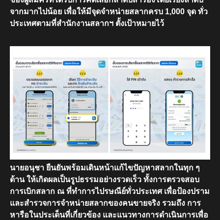
จากมากไปน้อย เพื่อให้มีจุดจำหน่ายสลากครบ 1,000 จุด ทั่ว
ประเทศตามที่สำนักงานสลากฯ ตั้งเป้าหมายไว้
นายอนุชา ยืนยันพร้อมเดินหน้าแก้ไขปัญหาสลากในทุก ๆ
ด้าน ให้เกิดผลเป็นรูปธรรมอย่างรวดเร็ว ทั้งการตรวจสอบ
การเบิกสลาก ณ ที่ทำการไปรษณีย์ทั่วประเทศ เพื่อป้องปราม
และสำรวจการจำหน่ายสลากของคนขายจริง รวมถึง การ
หารือในประเด็นที่เกี่ยวข้อง และแนวทางการดำเนินการเพื่อ