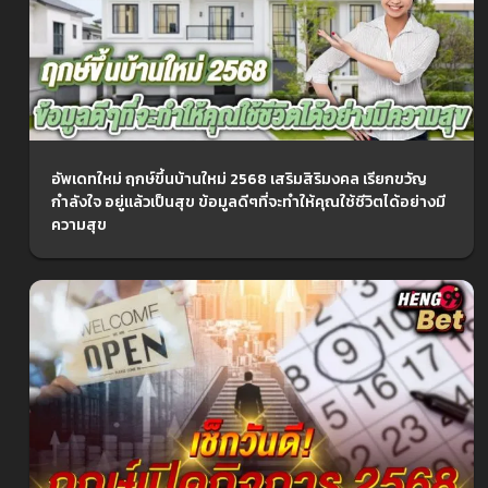
อัพเดทใหม่ ฤกษ์ขึ้นบ้านใหม่ 2568 เสริมสิริมงคล เรียกขวัญ
กำลังใจ อยู่แล้วเป็นสุข ข้อมูลดีๆที่จะทำให้คุณใช้ชีวิตได้อย่างมี
ความสุข