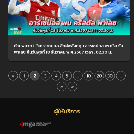
ห้ามพลาด !! วิเคราะห์บอล ลีกคัพอังกฤษ อาร์เซน่อล vs คริสตัล
พาเลซ คืนวันพุธที่ 18 ธันวาคม พ.ศ.2567 เวลา : 02.30 น.
«
1
2
3
4
5
...
10
20
30
...
»
»
ผู้ให้บริการ