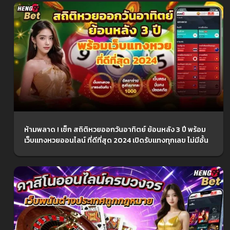
ห้ามพลาด ! เช็ก สถิติหวยออกวันอาทิตย์ ย้อนหลัง 3 ปี พร้อม
เว็บแทงหวยออนไลน์ ที่ดีที่สุด 2024 เปิดรับแทงทุกเลข ไม่มีอั้น