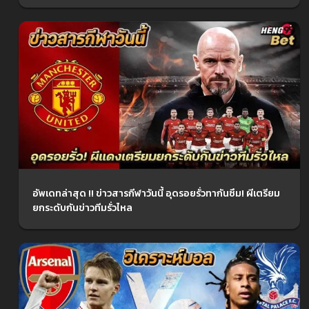
อัพเดทล่าสุด !! ข่าวสารกีฬาวันนี้ อุดรอยรั่วทากันซึม! ผีเตรียม
ยกระดับกันข่าวทีมรั่วไหล