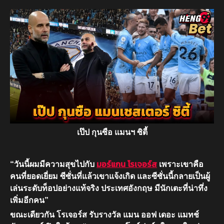
เป๊ป กุนซือ แมนฯ ซิตี้
มอร์แกน โรเจอร์ส
“วันนี้ผมมีความสุขไปกับ
เพราะเขาคือ
คนที่ยอดเยี่ยม ซีซั่นที่แล้วเขาแจ้งเกิด และซีซั่นนี้กลายเป็นผู้
เล่นระดับท็อปอย่างแท้จริง ประเทศอังกฤษ มีนักเตะที่น่าทึ่ง
เพิ่มอีกคน”
ขณะเดียวกัน โรเจอร์ส รับรางวัล แมน ออฟ เดอะ แมทช์