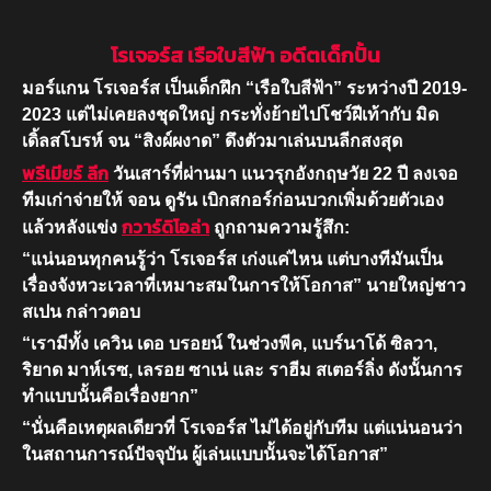
โรเจอร์ส เรือใบสีฟ้า อดีตเด็กปั้น
มอร์แกน โรเจอร์ส เป็นเด็กฝึก “เรือใบสีฟ้า” ระหว่างปี 2019-
2023 แต่ไม่เคยลงชุดใหญ่ กระทั่งย้ายไปโชว์ฝีเท้ากับ มิด
เดิ้ลสโบรห์ จน “สิงผ์ผงาด” ดึงตัวมาเล่นบนลีกสงสุด
พรีเมียร์ ลีก
วันเสาร์ที่ผ่านมา แนวรุกอังกฤษวัย 22 ปี ลงเจอ
ทีมเก่าจ่ายให้ จอน ดูรัน เบิกสกอร์ก่อนบวกเพิ่มด้วยตัวเอง
กวาร์ดิโอล่า
แล้วหลังแข่ง
ถูกถามความรู้สึก:
“แน่นอนทุกคนรู้ว่า โรเจอร์ส เก่งแค่ไหน แต่บางทีมันเป็น
เรื่องจังหวะเวลาที่เหมาะสมในการให้โอกาส” นายใหญ่ชาว
สเปน กล่าวตอบ
“เรามีทั้ง เควิน เดอ บรอยน์ ในช่วงพีค, แบร์นาโด้ ซิลวา,
ริยาด มาห์เรซ, เลรอย ซาเน่ และ ราฮีม สเตอร์ลิ่ง ดังนั้นการ
ทำแบบนั้นคือเรื่องยาก”
“นั่นคือเหตุผลเดียวที่ โรเจอร์ส ไม่ได้อยู่กับทีม แต่แน่นอนว่า
ในสถานการณ์ปัจจุบัน ผู้เล่นแบบนั้นจะได้โอกาส”