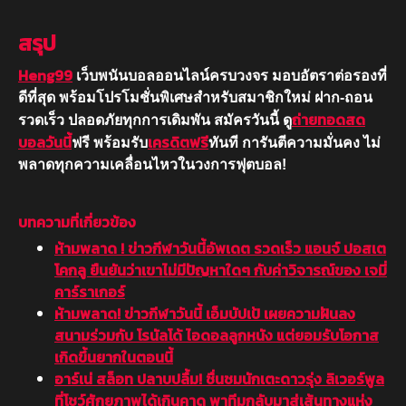
สรุป
Heng99
เว็บพนันบอลออนไลน์ครบวงจร มอบอัตราต่อรองที่
ดีที่สุด พร้อมโปรโมชั่นพิเศษสำหรับสมาชิกใหม่ ฝาก-ถอน
ถ่ายทอดสด
รวดเร็ว ปลอดภัยทุกการเดิมพัน สมัครวันนี้ ดู
บอลวันนี้
เครดิตฟรี
ฟรี พร้อมรับ
ทันที การันตีความมั่นคง ไม่
พลาดทุกความเคลื่อนไหวในวงการฟุตบอล!
บทความที่เกี่ยวข้อง
ห้ามพลาด ! ข่าวกีฬาวันนี้อัพเดต รวดเร็ว แอนจ์ ปอสเต
โคกลู ยืนยันว่าเขาไม่มีปัญหาใดๆ กับค่าวิจารณ์ของ เจมี่
คาร์ราเกอร์
ห้ามพลาด! ข่าวกีฬาวันนี้ เอ็มบัปเป้ เผยความฝันลง
สนามร่วมกับ โรนัลโด้ ไอดอลลูกหนัง แต่ยอมรับโอกาส
เกิดขึ้นยากในตอนนี้
อาร์เน่ สล็อท ปลาบปลื้ม! ชื่นชมนักเตะดาวรุ่ง ลิเวอร์พูล
ที่โชว์ศักยภาพได้เกินคาด พาทีมกลับมาสู่เส้นทางแห่ง