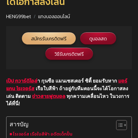
ได้โอกาสลงเล่น
HENG99bet
แทงบอลออนไลน์
สมัครรับเครดิตฟรี
ดูบอลสด
วิธีรับเครดิตฟรี
เป๊ป กวาร์ดิโอล่
มอร์
า กุนซือ แมนเชสเตอร์ ซิตี้ ยอมรับหาก
แกน โรเจอร์ส
เรือใบสีฟ้า ถ้าอยู่กับทีมตอนนี้จะได้โอกาสลง
ข่าวสารฟุตบอล
เล่น ติดตาม
ทุกความเคลื่อนไหว ในวงการ
ได้ที่นี่!
สารบัญ
โรเจอร์ส เรือใบสีฟ้า อดีตเด็กปั้น