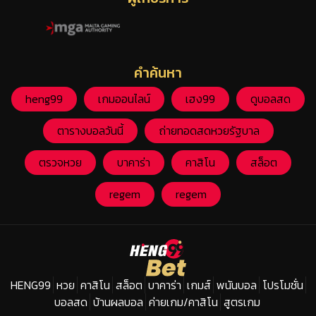
คำค้นหา
heng99
เกมออนไลน์
เฮง99
ดูบอลสด
ตารางบอลวันนี้
ถ่ายทอดสดหวยรัฐบาล
ตรวจหวย
บาคาร่า
คาสิโน
สล็อต
regem
regem
HENG99
หวย
คาสิโน
สล็อต
บาคาร่า
เกมส์
พนันบอล
โปรโมชั่น
บอลสด
บ้านผลบอล
ค่ายเกม/คาสิโน
สูตรเกม