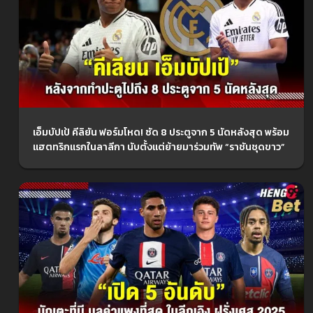
เอ็มบัปเป้ คีลิยัน ฟอร์มโหด! ซัด 8 ประตูจาก 5 นัดหลังสุด พร้อม
แฮตทริกแรกในลาลีกา นับตั้งแต่ย้ายมาร่วมทัพ “ราชันชุดขาว”