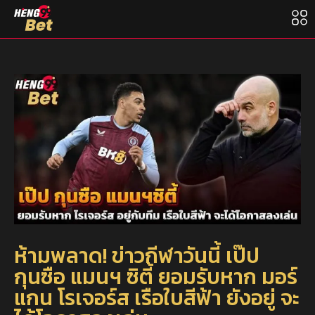
ห้ามพลาด! ข่าวกีฬาวันนี้ เป๊ป
กุนซือ แมนฯ ซิตี้ ยอมรับหาก มอร์
แกน โรเจอร์ส เรือใบสีฟ้า ยังอยู่ จะ