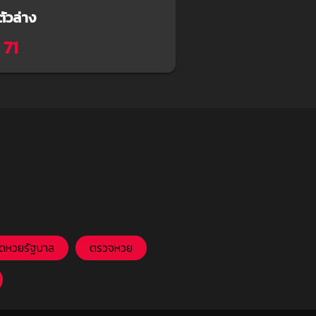
ตัวล่าง
71
ดหวยรัฐบาล
ตรวจหวย