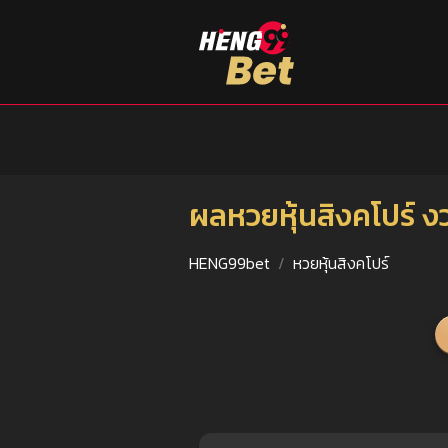
ผลหวยหุ้นสิงคโปร์ งว
HENG99bet
หวยหุ้นสิงคโปร์