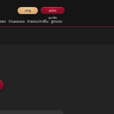
เข้าสู่
สมัคร
ระบบ
สมาชิก
ลสด
บ้านผลบอล
ค่ายเกม/คาสิโน
สูตรเกม