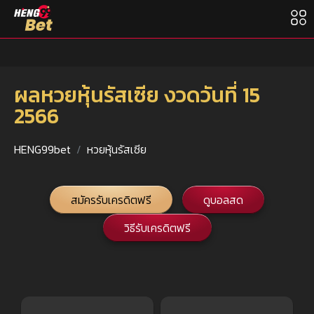
ผลหวยหุ้นรัสเซีย งวดวันที่ 15
2566
HENG99bet
หวยหุ้นรัสเซีย
สมัครรับเครดิตฟรี
ดูบอลสด
วิธีรับเครดิตฟรี