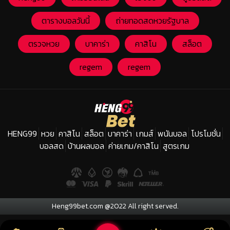
ตารางบอลวันนี้
ถ่ายทอดสดหวยรัฐบาล
ตรวจหวย
บาคาร่า
คาสิโน
สล็อต
regem
regem
HENG99
หวย
คาสิโน
สล็อต
บาคาร่า
เกมส์
พนันบอล
โปรโมชั่น
บอลสด
บ้านผลบอล
ค่ายเกม/คาสิโน
สูตรเกม
Heng99bet.com @2022 All right served.