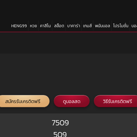
HENG99
หวย
คาสิโน
สล็อต
บาคาร่า
เกมส์
พนันบอล
โปรโมชั่น
บอ
สมัครรับเครดิตฟรี
ดูบอลสด
วิธีรับเครดิตฟรี
7509
509