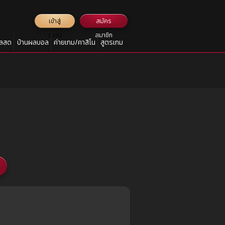
เข้าสู่
สมัคร
ระบบ
สมาชิก
ลสด
บ้านผลบอล
ค่ายเกม/คาสิโน
สูตรเกม