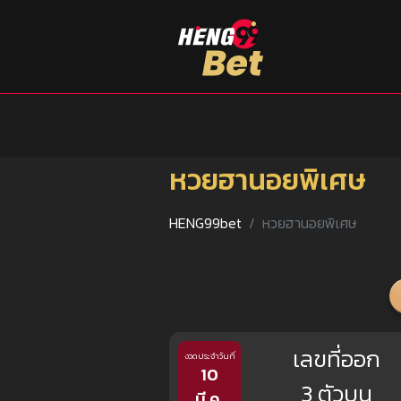
หวยฮานอยพิเศษ
HENG99bet
หวยฮานอยพิเศษ
เลขที่ออก
งวดประจำวันที่
10
3 ตัวบน
มี.ค.