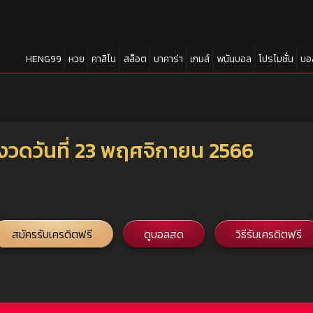
HENG99
หวย
คาสิโน
สล็อต
บาคาร่า
เกมส์
พนันบอล
โปรโมชั่น
บอ
วดวันที่ 23 พฤศจิกายน 2566
สมัครรับเครดิตฟรี
ดูบอลสด
วิธีรับเครดิตฟรี