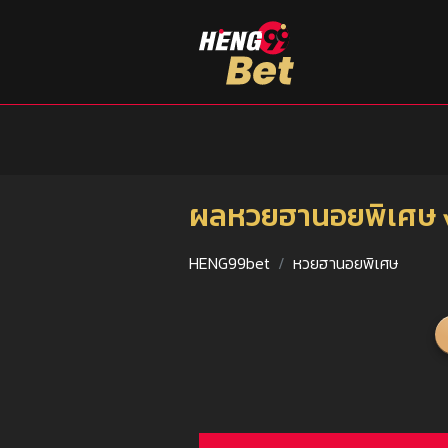
ผลหวยฮานอยพิเศษ ง
HENG99bet
หวยฮานอยพิเศษ