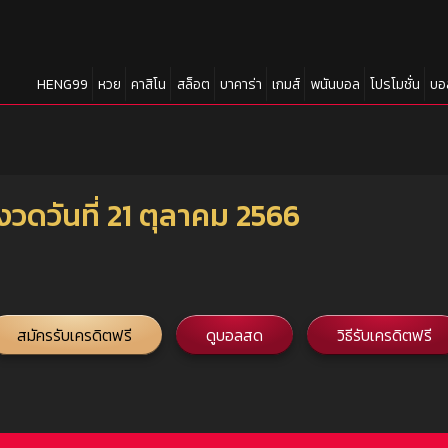
HENG99
หวย
คาสิโน
สล็อต
บาคาร่า
เกมส์
พนันบอล
โปรโมชั่น
บอ
ดวันที่ 21 ตุลาคม 2566
สมัครรับเครดิตฟรี
ดูบอลสด
วิธีรับเครดิตฟรี