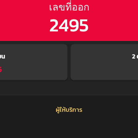
เลขที่ออก
2495
บน
2 
5
ผู้ให้บริการ