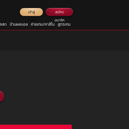
เข้าสู่
สมัคร
ระบบ
สมาชิก
ลสด
บ้านผลบอล
ค่ายเกม/คาสิโน
สูตรเกม