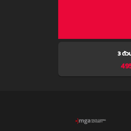
3 ตัว
49