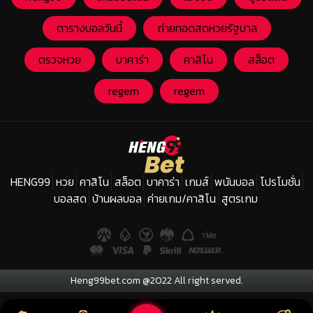
ตารางบอลวันนี้
ถ่ายทอดสดหวยรัฐบาล
ตรวจหวย
บาคาร่า
คาสิโน
สล็อต
regem
regem
HENG99
หวย
คาสิโน
สล็อต
บาคาร่า
เกมส์
พนันบอล
โปรโมชั่น
บอลสด
บ้านผลบอล
ค่ายเกม/คาสิโน
สูตรเกม
Heng99bet.com @2022 All right served.