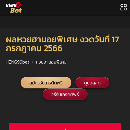
ผลหวยฮานอยพิเศษ งวดวันที่ 17
กรกฎาคม 2566
HENG99bet
หวยฮานอยพิเศษ
สมัครรับเครดิตฟรี
ดูบอลสด
วิธีรับเครดิตฟรี