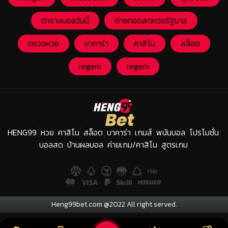
ตารางบอลวันนี้
ถ่ายทอดสดหวยรัฐบาล
ตรวจหวย
บาคาร่า
คาสิโน
สล็อต
regem
regem
HENG99
หวย
คาสิโน
สล็อต
บาคาร่า
เกมส์
พนันบอล
โปรโมชั่น
บอลสด
บ้านผลบอล
ค่ายเกม/คาสิโน
สูตรเกม
Heng99bet.com @2022 All right served.