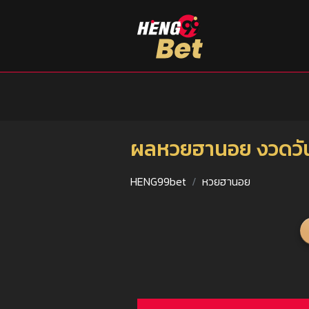
ผลหวยฮานอย งวดวันท
HENG99bet
หวยฮานอย