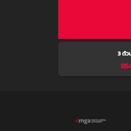
3 ตัว
85