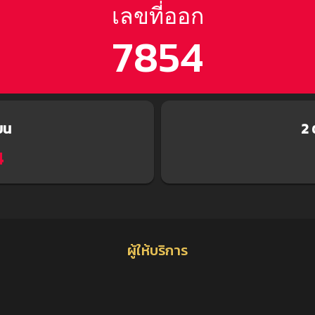
เลขที่ออก
7854
บน
2 
4
ผู้ให้บริการ