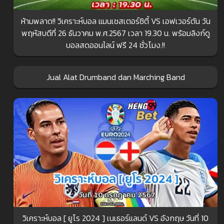
ห้ามพลาด!! วิเคราะห์บอล แมนเชสเตอร์ซิตี้ VS เอฟเวอร์ตัน วัน
พฤหัสบดีที่ 26 ธันวาคม พ.ศ.2567 เวลา 19.30 น. พร้อมลิงก์ดู
บอลสดออนไลน์ ฟรี 24 ชั่วโมง.!!
Jual Alat Drumband dan Marching Band
วิเคราะห์บอล [ ยูโร 2024 ] เนเธอร์แลนด์ VS อังกฤษ วันที่ 10