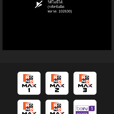
วิดีโอนี้ได้.
(รหัสข้อผิด
พลาด: 102630)