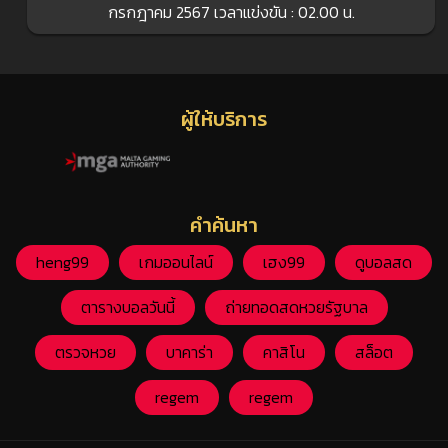
กรกฎาคม 2567 เวลาแข่งขัน : 02.00 น.
ผู้ให้บริการ
คำค้นหา
heng99
เกมออนไลน์
เฮง99
ดูบอลสด
ตารางบอลวันนี้
ถ่ายทอดสดหวยรัฐบาล
ตรวจหวย
บาคาร่า
คาสิโน
สล็อต
regem
regem