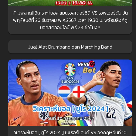
ห้ามพลาด!! วิเคราะห์บอล แมนเชสเตอร์ซิตี้ VS เอฟเวอร์ตัน วัน
พฤหัสบดีที่ 26 ธันวาคม พ.ศ.2567 เวลา 19.30 น. พร้อมลิงก์ดู
บอลสดออนไลน์ ฟรี 24 ชั่วโมง.!!
Jual Alat Drumband dan Marching Band
วิเคราะห์บอล [ ยูโร 2024 ] เนเธอร์แลนด์ VS อังกฤษ วันที่ 10