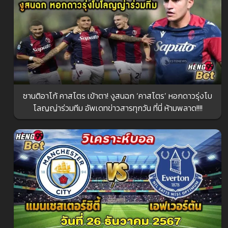
ซานติอาโก้ คาสโตร เข้าตา! งูสนฉก ‘คาสโตร’ หอกดาวรุ่งโบ
โลญญ่าร่วมทีม อัพเดทข่าวสารทุกวัน ที่นี่ ห้ามพลาด!!!!