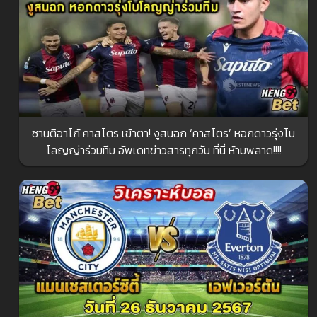
ซานติอาโก้ คาสโตร เข้าตา! งูสนฉก ‘คาสโตร’ หอกดาวรุ่งโบ
โลญญ่าร่วมทีม อัพเดทข่าวสารทุกวัน ที่นี่ ห้ามพลาด!!!!