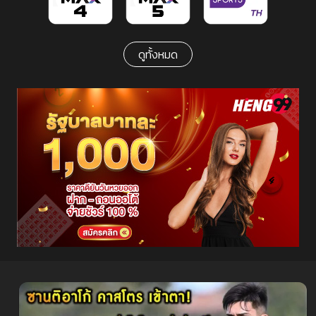
ดูทั้งหมด