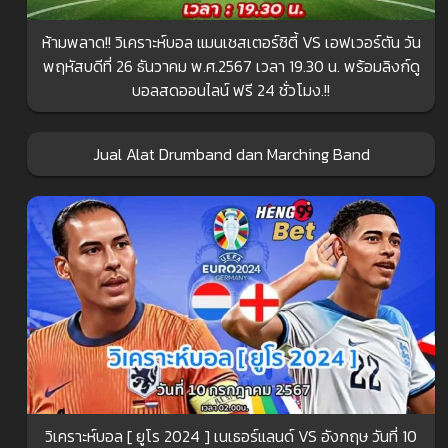
ห้ามพลาด!! วิเคราะห์บอล แมนเชสเตอร์ซิตี้ VS เอฟเวอร์ตัน วัน
พฤหัสบดีที่ 26 ธันวาคม พ.ศ.2567 เวลา 19.30 น. พร้อมลิงก์ดู
บอลสดออนไลน์ ฟรี 24 ชั่วโมง.!!
Jual Alat Drumband dan Marching Band
วิเคราะห์บอล [ ยูโร 2024 ] เนเธอร์แลนด์ VS อังกฤษ วันที่ 10