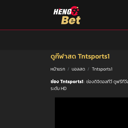
ดูกีฬาสด Tntsports1
หน้าแรก
บอลสด
Tntsports1
ช่อง Tntsports1
: ช่องดิจิตอลทีวี ดูฟร
ระดับ HD