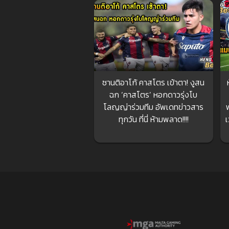
ซานติอาโก้ คาสโตร เข้าตา! งูสน
ฉก ‘คาสโตร’ หอกดาวรุ่งโบ
โลญญ่าร่วมทีม อัพเดทข่าวสาร
ทุกวัน ที่นี่ ห้ามพลาด!!!!