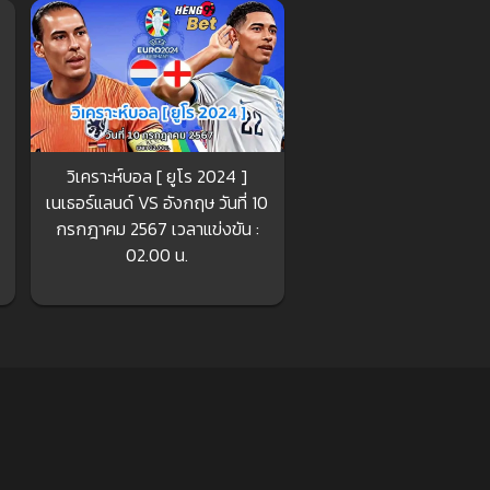
วิเคราะห์บอล [ ยูโร 2024 ]
เนเธอร์แลนด์ VS อังกฤษ วันที่ 10
กรกฎาคม 2567 เวลาแข่งขัน :
02.00 น.