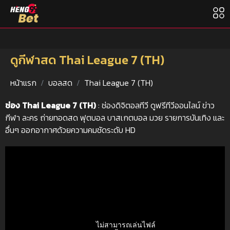
ดูกีฬาสด Thai League 7 (TH)
หน้าแรก
บอลสด
Thai League 7 (TH)
ช่อง Thai League 7 (TH)
: ช่องดิจิตอลทีวี ดูฟรีทีวีออนไลน์ ข่าว
กีฬา ละคร ถ่ายทอดสด ฟุตบอล บาสเกตบอล มวย รายการบันเทิง และ
อื่นๆ ออกอากาศด้วยความคมชัดระดับ HD
ไม่สามารถเล่นไฟล์