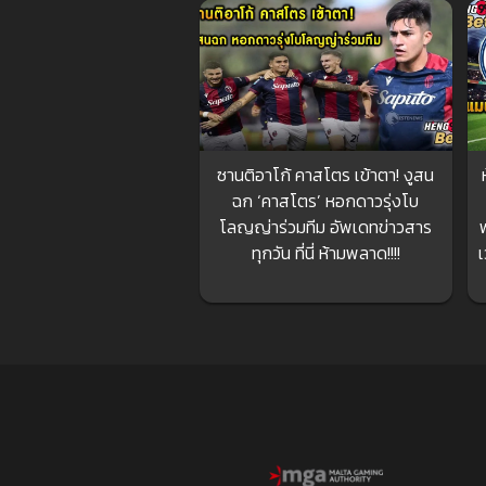
ซานติอาโก้ คาสโตร เข้าตา! งูสน
ฉก ‘คาสโตร’ หอกดาวรุ่งโบ
โลญญ่าร่วมทีม อัพเดทข่าวสาร
ทุกวัน ที่นี่ ห้ามพลาด!!!!