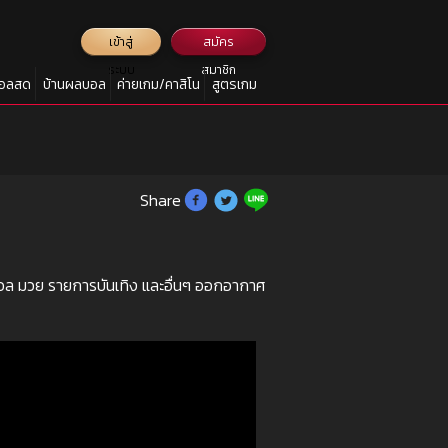
เข้าสู่
สมัคร
ระบบ
สมาชิก
อลสด
บ้านผลบอล
ค่ายเกม/คาสิโน
สูตรเกม
Share
บอล มวย รายการบันเทิง และอื่นๆ ออกอากาศ