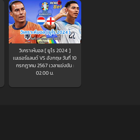
วิเคราะห์บอล [ ยูโร 2024 ]
เนเธอร์แลนด์ VS อังกฤษ วันที่ 10
กรกฎาคม 2567 เวลาแข่งขัน :
02.00 น.