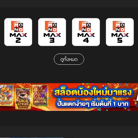
ดูทั้งหมด