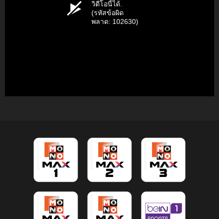
วิดีโอนี้ได้.
(รหัสข้อผิด
พลาด: 102630)