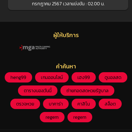
กรกฎาคม 2567 เวลาแข่งขัน : 02.00 น.
ผู้ให้บริการ
คำค้นหา
heng99
เกมออนไลน์
เฮง99
ดูบอลสด
ตารางบอลวันนี้
ถ่ายทอดสดหวยรัฐบาล
ตรวจหวย
บาคาร่า
คาสิโน
สล็อต
regem
regem