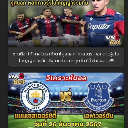
ซานติอาโก้ คาสโตร เข้าตา! งูสนฉก ‘คาสโตร’ หอกดาวรุ่งโบ
โลญญ่าร่วมทีม อัพเดทข่าวสารทุกวัน ที่นี่ ห้ามพลาด!!!!