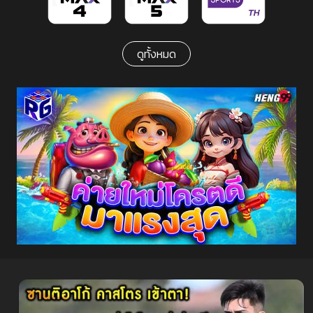
ดูทั้งหมด