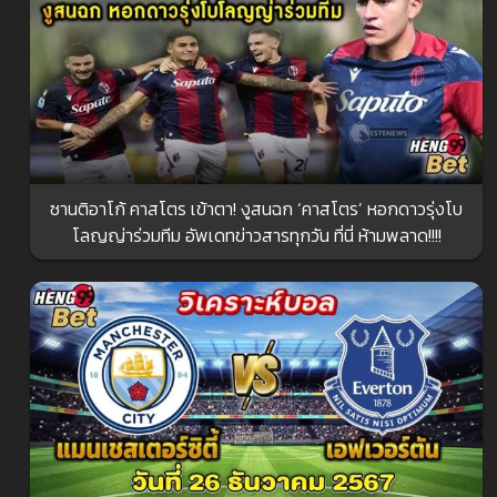
ซานติอาโก้ คาสโตร เข้าตา! งูสนฉก ‘คาสโตร’ หอกดาวรุ่งโบ
โลญญ่าร่วมทีม อัพเดทข่าวสารทุกวัน ที่นี่ ห้ามพลาด!!!!