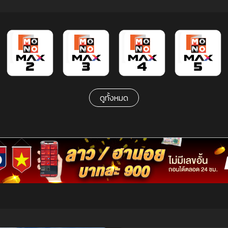
ดูทั้งหมด