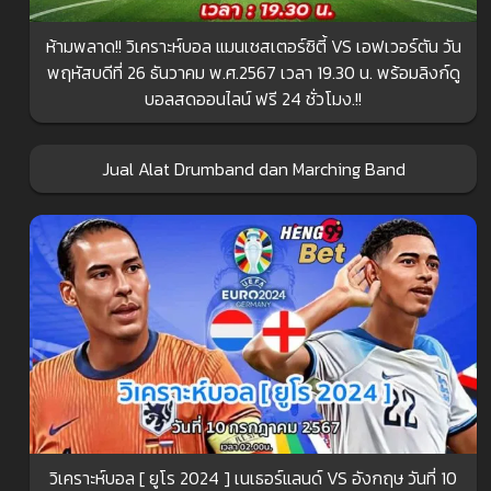
ห้ามพลาด!! วิเคราะห์บอล แมนเชสเตอร์ซิตี้ VS เอฟเวอร์ตัน วัน
พฤหัสบดีที่ 26 ธันวาคม พ.ศ.2567 เวลา 19.30 น. พร้อมลิงก์ดู
บอลสดออนไลน์ ฟรี 24 ชั่วโมง.!!
Jual Alat Drumband dan Marching Band
วิเคราะห์บอล [ ยูโร 2024 ] เนเธอร์แลนด์ VS อังกฤษ วันที่ 10