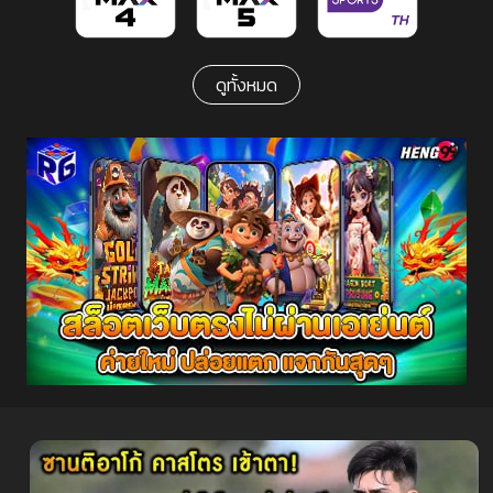
ดูทั้งหมด