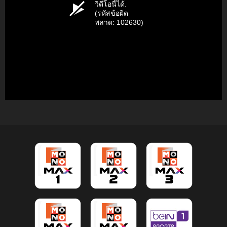
วิดีโอนี้ได้.
(รหัสข้อผิด
พลาด: 102630)