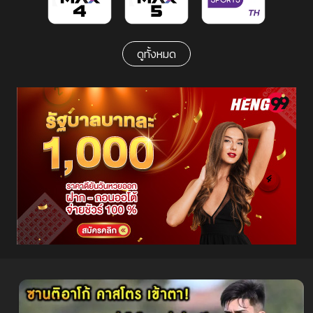
ดูทั้งหมด