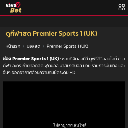
ดูกีฬาสด Premier Sports 1 (UK)
หน้าแรก
บอลสด
Premier Sports 1 (UK)
ช่อง Premier Sports 1 (UK)
: ช่องดิจิตอลทีวี ดูฟรีทีวีออนไลน์ ข่าว
กีฬา ละคร ถ่ายทอดสด ฟุตบอล บาสเกตบอล มวย รายการบันเทิง และ
อื่นๆ ออกอากาศด้วยความคมชัดระดับ HD
ไม่สามารถเล่นไฟล์