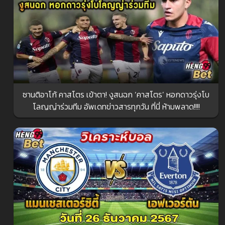
ซานติอาโก้ คาสโตร เข้าตา! งูสนฉก ‘คาสโตร’ หอกดาวรุ่งโบ
โลญญ่าร่วมทีม อัพเดทข่าวสารทุกวัน ที่นี่ ห้ามพลาด!!!!