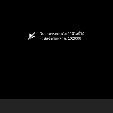
ไม่สามารถเล่นไฟล์วิดีโอนี้ได้.
(รหัสข้อผิดพลาด: 102630)