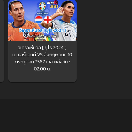
วิเคราะห์บอล [ ยูโร 2024 ]
เนเธอร์แลนด์ VS อังกฤษ วันที่ 10
กรกฎาคม 2567 เวลาแข่งขัน :
02.00 น.