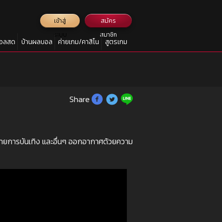
เข้าสู่
สมัคร
ระบบ
สมาชิก
อลสด
บ้านผลบอล
ค่ายเกม/คาสิโน
สูตรเกม
Share
 รายการบันเทิง และอื่นๆ ออกอากาศด้วยความ