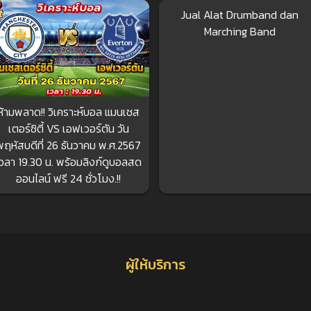
Jual Alat Drumband dan
Marching Band
ห้ามพลาด!! วิเคราะห์บอล แมนเชส
เตอร์ซิตี้ VS เอฟเวอร์ตัน วัน
พฤหัสบดีที่ 26 ธันวาคม พ.ศ.2567
เวลา 19.30 น. พร้อมลิงก์ดูบอลสด
ออนไลน์ ฟรี 24 ชั่วโมง.!!
ผู้ให้บริการ