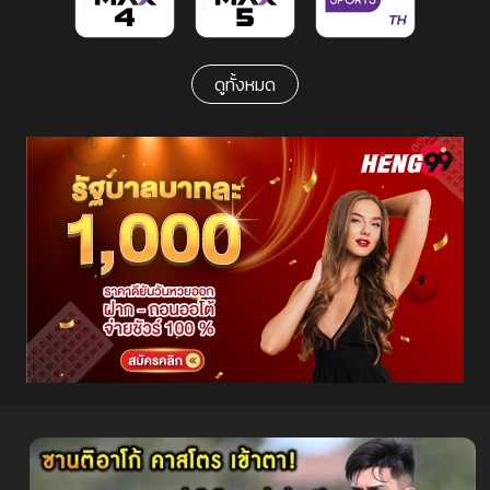
ดูทั้งหมด