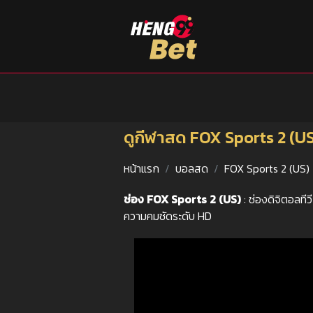
ดูกีฬาสด FOX Sports 2 (U
หน้าแรก
บอลสด
FOX Sports 2 (US)
ช่อง FOX Sports 2 (US)
: ช่องดิจิตอลที
ความคมชัดระดับ HD