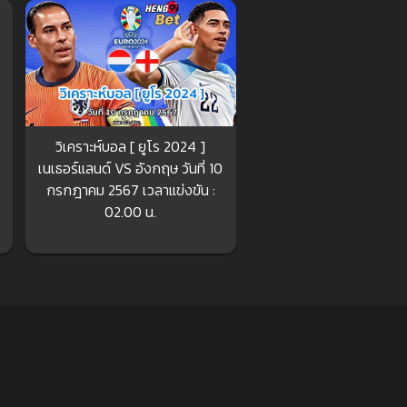
วิเคราะห์บอล [ ยูโร 2024 ]
เนเธอร์แลนด์ VS อังกฤษ วันที่ 10
กรกฎาคม 2567 เวลาแข่งขัน :
02.00 น.