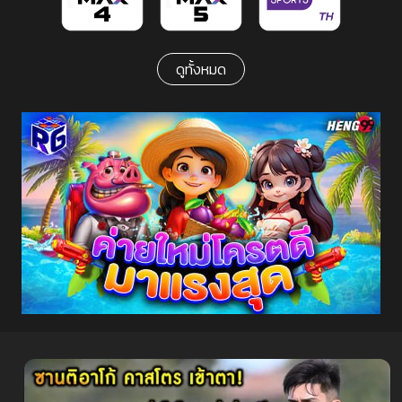
ดูทั้งหมด