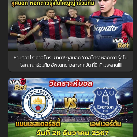
ซานติอาโก้ คาสโตร เข้าตา! งูสนฉก ‘คาสโตร’ หอกดาวรุ่งโบ
โลญญ่าร่วมทีม อัพเดทข่าวสารทุกวัน ที่นี่ ห้ามพลาด!!!!