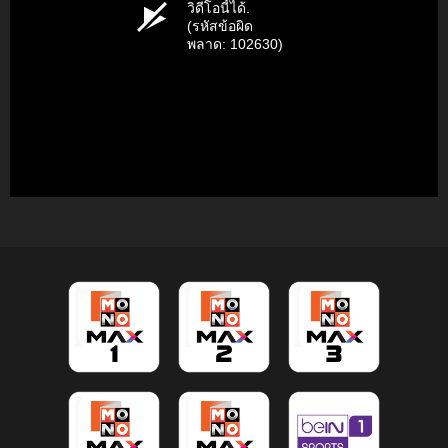
วิดีโอนี้ได้.
(รหัสข้อผิด
พลาด: 102630)