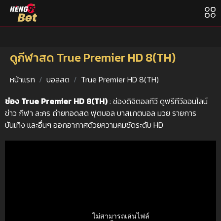
ดูกีฬาสด True Premier HD 8(TH)
หน้าแรก
บอลสด
True Premier HD 8(TH)
ช่อง True Premier HD 8(TH)
: ช่องดิจิตอลทีวี ดูฟรีทีวีออนไลน์
ข่าว กีฬา ละคร ถ่ายทอดสด ฟุตบอล บาสเกตบอล มวย รายการ
บันเทิง และอื่นๆ ออกอากาศด้วยความคมชัดระดับ HD
ไม่สามารถเล่นไฟล์