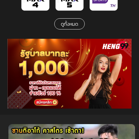
ดูทั้งหมด