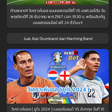
ห้ามพลาด!! วิเคราะห์บอล แมนเชสเตอร์ซิตี้ VS เอฟเวอร์ตัน วัน
พฤหัสบดีที่ 26 ธันวาคม พ.ศ.2567 เวลา 19.30 น. พร้อมลิงก์ดู
บอลสดออนไลน์ ฟรี 24 ชั่วโมง.!!
Jual Alat Drumband dan Marching Band
วิเคราะห์บอล [ ยูโร 2024 ] เนเธอร์แลนด์ VS อังกฤษ วันที่ 10