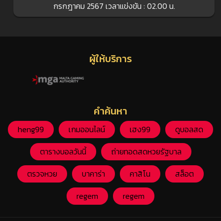
กรกฎาคม 2567 เวลาแข่งขัน : 02.00 น.
ผู้ให้บริการ
คำค้นหา
heng99
เกมออนไลน์
เฮง99
ดูบอลสด
ตารางบอลวันนี้
ถ่ายทอดสดหวยรัฐบาล
ตรวจหวย
บาคาร่า
คาสิโน
สล็อต
regem
regem