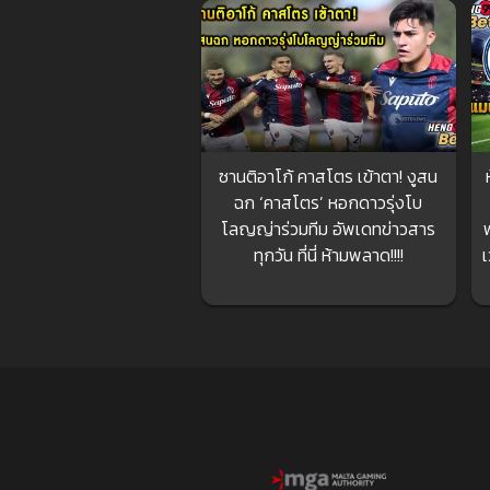
ซานติอาโก้ คาสโตร เข้าตา! งูสน
ฉก ‘คาสโตร’ หอกดาวรุ่งโบ
โลญญ่าร่วมทีม อัพเดทข่าวสาร
ทุกวัน ที่นี่ ห้ามพลาด!!!!