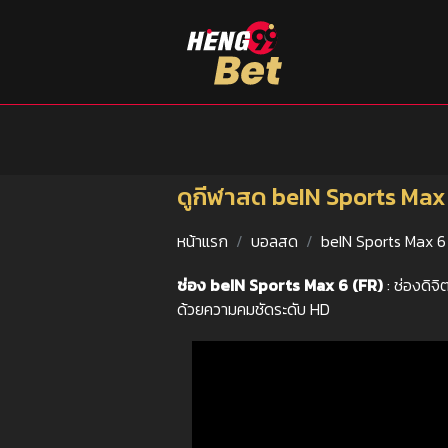
ดูกีฬาสด beIN Sports Max 
หน้าแรก
บอลสด
beIN Sports Max 6
ช่อง beIN Sports Max 6 (FR)
: ช่องดิจ
ด้วยความคมชัดระดับ HD