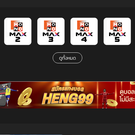
ดูทั้งหมด