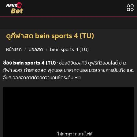
ดูกีฬาสด bein sports 4 (TU)
หน้าแรก
บอลสด
bein sports 4 (TU)
ช่อง bein sports 4 (TU)
: ช่องดิจิตอลทีวี ดูฟรีทีวีออนไลน์ ข่าว
กีฬา ละคร ถ่ายทอดสด ฟุตบอล บาสเกตบอล มวย รายการบันเทิง และ
อื่นๆ ออกอากาศด้วยความคมชัดระดับ HD
ไม่สามารถเล่นไฟล์