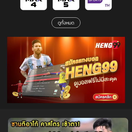
ดูทั้งหมด