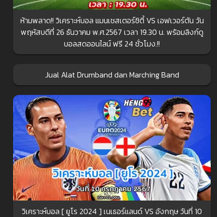
ห้ามพลาด!! วิเคราะห์บอล แมนเชสเตอร์ซิตี้ VS เอฟเวอร์ตัน วัน
พฤหัสบดีที่ 26 ธันวาคม พ.ศ.2567 เวลา 19.30 น. พร้อมลิงก์ดู
บอลสดออนไลน์ ฟรี 24 ชั่วโมง.!!
Jual Alat Drumband dan Marching Band
วิเคราะห์บอล [ ยูโร 2024 ] เนเธอร์แลนด์ VS อังกฤษ วันที่ 10