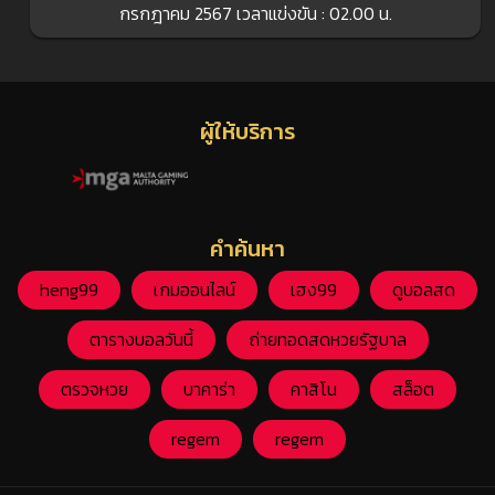
กรกฎาคม 2567 เวลาแข่งขัน : 02.00 น.
ผู้ให้บริการ
คำค้นหา
heng99
เกมออนไลน์
เฮง99
ดูบอลสด
ตารางบอลวันนี้
ถ่ายทอดสดหวยรัฐบาล
ตรวจหวย
บาคาร่า
คาสิโน
สล็อต
regem
regem